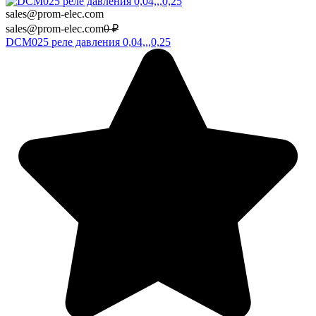
sales@prom-elec.com
sales@prom-elec.com
0
₽
DCM025 реле давления 0,04,,,0,25