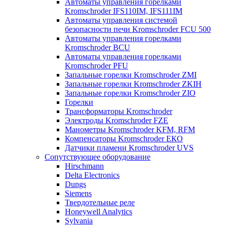
Автоматы управления горелками
Kromschroder IFS110IM, IFS111IM
Автоматы управления системой
безопасности печи Kromschroder FCU 500
Автоматы управления горелками
Kromschroder BCU
Автоматы управления горелками
Kromschroder PFU
Запальные горелки Kromschroder ZМI
Запальные горелки Kromschroder ZKIH
Запальные горелки Kromschroder ZIO
Горелки
Трансформаторы Kromschroder
Электроды Kromschroder FZE
Манометры Kromschroder KFM, RFM
Компенсаторы Kromschroder ЕКО
Датчики пламени Kromschroder UVS
Сопутствующее оборудование
Hirschmann
Delta Electronics
Dungs
Siemens
Твердотельные реле
Honeywell Analytics
Sylvania