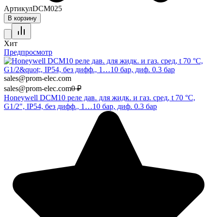
Артикул
DCM025
В корзину
Хит
Предпросмотр
sales@prom-elec.com
sales@prom-elec.com
0
₽
Honeywell DCM10 реле дав. для жидк. и газ. сред, t 70 °С,
G1/2", IP54, без дифф., 1…10 бар, диф. 0.3 бар