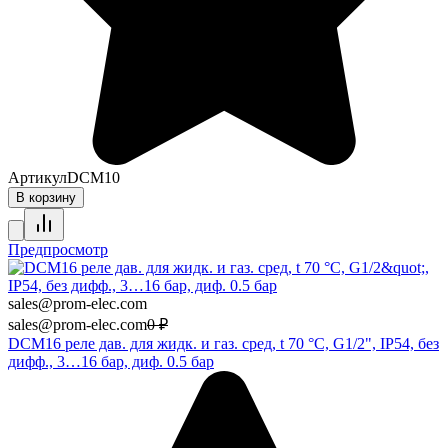
Артикул
DCM10
В корзину
Предпросмотр
sales@prom-elec.com
sales@prom-elec.com
0
₽
DCM16 реле дав. для жидк. и газ. сред, t 70 °С, G1/2", IP54, без
дифф., 3…16 бар, диф. 0.5 бар