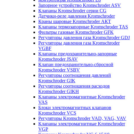
Запорное устройство Kromschroder ASV
Клапаны Kromschroder серии CG
Датчики-реле давления Kromschroder
Краны шаровые Kromschroder АКТ
Клапаны термозапорные Kromschroder TAS
Фильтры газовые Kromschroder GFK
Регуляторы давления газа Kromschroder GDJ
Регуляторы давления газа Kromschroder
VGBF
Клапаны предохранительно-запорные
Kromschroder JSAV
Клапан предохранительно-сбросной
Kromschroder VSBV
Регуляторы соотношения давлений
Kromschroder GIK
Регуляторы соотношения расходов
Kromschroder GIKH
Клапаны электромагнитные Kromschroder
VAS
Блоки электромагнитных клапанов
Kromschroder VCS
Регуляторы Kromschroder VAD, VAG, VAV
Клапаны электромагнитные Kromschroder
VGP