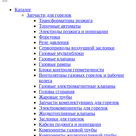
Каталог
Запчасти для горелок
Трансформаторы розжига
Топочные автоматы
Электроды розжига и ионизации
Форсунки
Реле давления
Сервоприводы воздушной заслонки
Газовые мультиблоки
Газовые клапаны
Газовые рампы
Блоки контроля герметичности
Вентиляторы газовых горелок и рабочие
колеса
Газовые электромагнитные клапаны
Головы сгорания
Жаровые трубы
Запчасти комплектующих для горелок
Электрокомпоненты для горелок
Жидкотопливные клапаны
Заслонки для горелок
Кабели поджига и ионизации
Компоненты газовой трубы
Компоненты жидкотопливной трубы