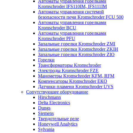
Автоматы управления горелками
Kromschroder IFS110IM, IFS111IM
Автоматы управления системой
безопасности печи Kromschroder FCU 500
Автоматы управления горелками
Kromschroder BCU
Автоматы управления горелками
Kromschroder PFU
Запальные горелки Kromschroder ZМI
Запальные горелки Kromschroder ZKIH
Запальные горелки Kromschroder ZIO
Горелки
Трансформаторы Kromschroder
Электроды Kromschroder FZE
Манометры Kromschroder KFM, RFM
Компенсаторы Kromschroder ЕКО
Датчики пламени Kromschroder UVS
Сопутствующее оборудование
Hirschmann
Delta Electronics
Dungs
Siemens
Твердотельные реле
Honeywell Analytics
Sylvania