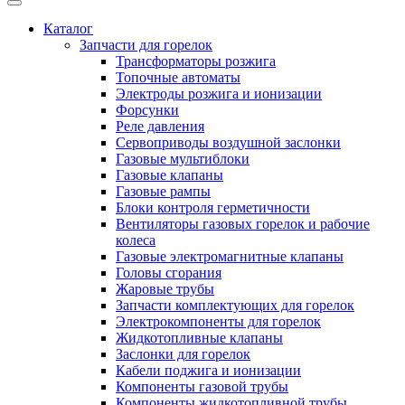
Каталог
Запчасти для горелок
Трансформаторы розжига
Топочные автоматы
Электроды розжига и ионизации
Форсунки
Реле давления
Сервоприводы воздушной заслонки
Газовые мультиблоки
Газовые клапаны
Газовые рампы
Блоки контроля герметичности
Вентиляторы газовых горелок и рабочие
колеса
Газовые электромагнитные клапаны
Головы сгорания
Жаровые трубы
Запчасти комплектующих для горелок
Электрокомпоненты для горелок
Жидкотопливные клапаны
Заслонки для горелок
Кабели поджига и ионизации
Компоненты газовой трубы
Компоненты жидкотопливной трубы