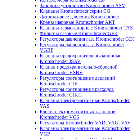
Запорное устройство Kromschroder ASV
Клапаны Kromschroder серии CG
Датчики-реле давления Kromschroder
Краны шаровые Kromschroder АКТ
Клапаны термозапорные Kromschroder TAS
Фильтры газовые Kromschroder GFK
Регуляторы давления газа Kromschroder GDJ
Регуляторы давления газа Kromschroder
VGBF
Клапаны предохранительно-запорные
Kromschroder JSAV
Клапан предохранительно-сбросной
Kromschroder VSBV
Регуляторы соотношения давлений
Kromschroder GIK
Регуляторы соотношения расходов
Kromschroder GIKH
Клапаны электромагнитные Kromschroder
VAS
Блоки электромагнитных клапанов
Kromschroder VCS
Регуляторы Kromschroder VAD, VAG, VAV
Клапаны электромагнитные Kromschroder
VGP