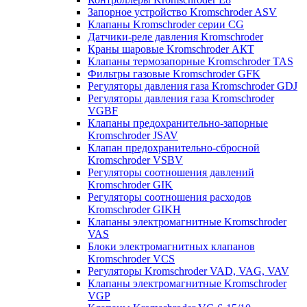
Запорное устройство Kromschroder ASV
Клапаны Kromschroder серии CG
Датчики-реле давления Kromschroder
Краны шаровые Kromschroder АКТ
Клапаны термозапорные Kromschroder TAS
Фильтры газовые Kromschroder GFK
Регуляторы давления газа Kromschroder GDJ
Регуляторы давления газа Kromschroder
VGBF
Клапаны предохранительно-запорные
Kromschroder JSAV
Клапан предохранительно-сбросной
Kromschroder VSBV
Регуляторы соотношения давлений
Kromschroder GIK
Регуляторы соотношения расходов
Kromschroder GIKH
Клапаны электромагнитные Kromschroder
VAS
Блоки электромагнитных клапанов
Kromschroder VCS
Регуляторы Kromschroder VAD, VAG, VAV
Клапаны электромагнитные Kromschroder
VGP