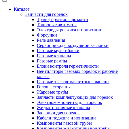
Каталог
Запчасти для горелок
Трансформаторы розжига
Топочные автоматы
Электроды розжига и ионизации
Форсунки
Реле давления
Сервоприводы воздушной заслонки
Газовые мультиблоки
Газовые клапаны
Газовые рампы
Блоки контроля герметичности
Вентиляторы газовых горелок и рабочие
колеса
Газовые электромагнитные клапаны
Головы сгорания
Жаровые трубы
Запчасти комплектующих для горелок
Электрокомпоненты для горелок
Жидкотопливные клапаны
Заслонки для горелок
Кабели поджига и ионизации
Компоненты газовой трубы
Компоненты жидкотопливной трубы