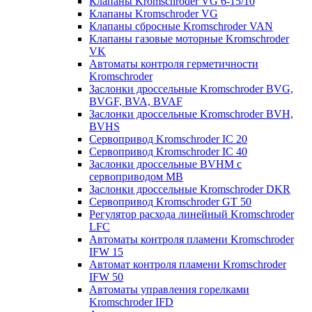
Клапаны Kromschroder VG 6-15/10
Клапаны Kromschroder VG
Клапаны сбросные Kromschroder VAN
Клапаны газовые моторные Kromschroder
VK
Автоматы контроля герметичности
Kromschroder
Заслонки дроссельные Kromschroder BVG,
BVGF, BVA, BVAF
Заслонки дроссельные Kromschroder BVH,
BVHS
Сервопривод Kromschroder IC 20
Сервопривод Kromschroder IC 40
Заслонки дроссельные BVHM с
сервоприводом МВ
Заслонки дроссельные Kromschroder DKR
Cервопривод Kromschroder GT 50
Регулятор расхода линейный Kromschroder
LFC
Автоматы контроля пламени Kromschroder
IFW 15
Автомат контроля пламени Kromschroder
IFW 50
Автоматы управления горелками
Kromschroder IFD