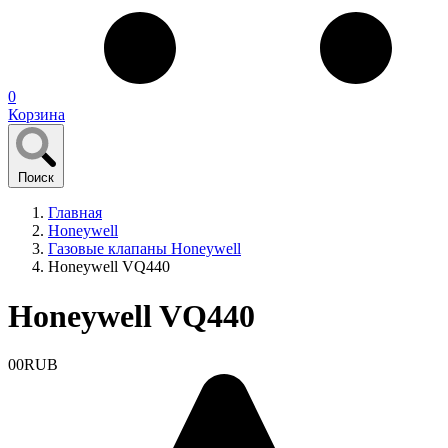
0
Корзина
Поиск
Главная
Honeywell
Газовые клапаны Honeywell
Honeywell VQ440
Honeywell VQ440
0
0
RUB