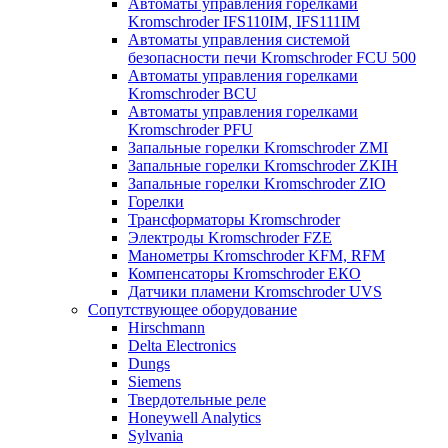
Автоматы управления горелками
Kromschroder IFS110IM, IFS111IM
Автоматы управления системой
безопасности печи Kromschroder FCU 500
Автоматы управления горелками
Kromschroder BCU
Автоматы управления горелками
Kromschroder PFU
Запальные горелки Kromschroder ZМI
Запальные горелки Kromschroder ZKIH
Запальные горелки Kromschroder ZIO
Горелки
Трансформаторы Kromschroder
Электроды Kromschroder FZE
Манометры Kromschroder KFM, RFM
Компенсаторы Kromschroder ЕКО
Датчики пламени Kromschroder UVS
Сопутствующее оборудование
Hirschmann
Delta Electronics
Dungs
Siemens
Твердотельные реле
Honeywell Analytics
Sylvania