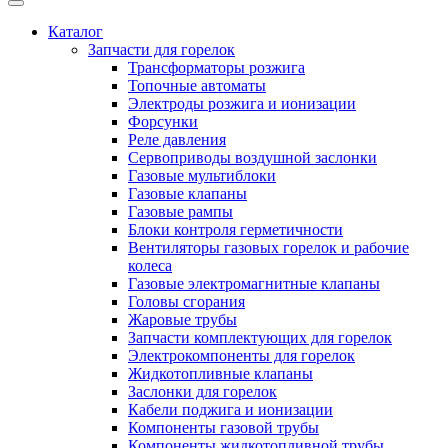
Каталог
Запчасти для горелок
Трансформаторы розжига
Топочные автоматы
Электроды розжига и ионизации
Форсунки
Реле давления
Сервоприводы воздушной заслонки
Газовые мультиблоки
Газовые клапаны
Газовые рампы
Блоки контроля герметичности
Вентиляторы газовых горелок и рабочие
колеса
Газовые электромагнитные клапаны
Головы сгорания
Жаровые трубы
Запчасти комплектующих для горелок
Электрокомпоненты для горелок
Жидкотопливные клапаны
Заслонки для горелок
Кабели поджига и ионизации
Компоненты газовой трубы
Компоненты жидкотопливной трубы