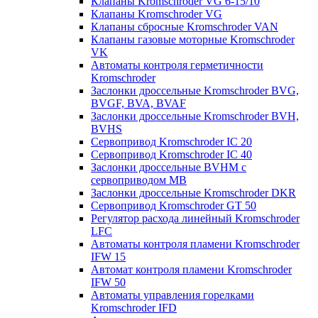
Клапаны Kromschroder VG 6-15/10
Клапаны Kromschroder VG
Клапаны сбросные Kromschroder VAN
Клапаны газовые моторные Kromschroder
VK
Автоматы контроля герметичности
Kromschroder
Заслонки дроссельные Kromschroder BVG,
BVGF, BVA, BVAF
Заслонки дроссельные Kromschroder BVH,
BVHS
Сервопривод Kromschroder IC 20
Сервопривод Kromschroder IC 40
Заслонки дроссельные BVHM с
сервоприводом МВ
Заслонки дроссельные Kromschroder DKR
Cервопривод Kromschroder GT 50
Регулятор расхода линейный Kromschroder
LFC
Автоматы контроля пламени Kromschroder
IFW 15
Автомат контроля пламени Kromschroder
IFW 50
Автоматы управления горелками
Kromschroder IFD