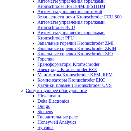
Автоматы управления горелками
Kromschroder IFS110IM, IFS111IM
Автоматы управления системой
безопасности печи Kromschroder FCU 500
Автоматы управления горелками
Kromschroder BCU
Автоматы управления горелками
Kromschroder PFU
Запальные горелки Kromschroder ZМI
Запальные горелки Kromschroder ZKIH
Запальные горелки Kromschroder ZIO
Горелки
Трансформаторы Kromschroder
Электроды Kromschroder FZE
Манометры Kromschroder KFM, RFM
Компенсаторы Kromschroder ЕКО
Датчики пламени Kromschroder UVS
Сопутствующее оборудование
Hirschmann
Delta Electronics
Dungs
Siemens
Твердотельные реле
Honeywell Analytics
Sylvania