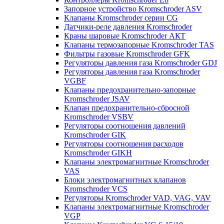
Запорное устройство Kromschroder ASV
Клапаны Kromschroder серии CG
Датчики-реле давления Kromschroder
Краны шаровые Kromschroder АКТ
Клапаны термозапорные Kromschroder TAS
Фильтры газовые Kromschroder GFK
Регуляторы давления газа Kromschroder GDJ
Регуляторы давления газа Kromschroder
VGBF
Клапаны предохранительно-запорные
Kromschroder JSAV
Клапан предохранительно-сбросной
Kromschroder VSBV
Регуляторы соотношения давлений
Kromschroder GIK
Регуляторы соотношения расходов
Kromschroder GIKH
Клапаны электромагнитные Kromschroder
VAS
Блоки электромагнитных клапанов
Kromschroder VCS
Регуляторы Kromschroder VAD, VAG, VAV
Клапаны электромагнитные Kromschroder
VGP