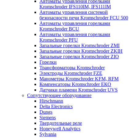
Автоматы управления горелками
Kromschroder IFS110IM, IFS111IM
Автоматы управления системой
безопасности печи Kromschroder FCU 500
Автоматы управления горелками
Kromschroder BCU
Автоматы управления горелками
Kromschroder PFU
Запальные горелки Kromschroder ZМI
Запальные горелки Kromschroder ZKIH
Запальные горелки Kromschroder ZIO
Горелки
Трансформаторы Kromschroder
Электроды Kromschroder FZE
Манометры Kromschroder KFM, RFM
Компенсаторы Kromschroder ЕКО
Датчики пламени Kromschroder UVS
Сопутствующее оборудование
Hirschmann
Delta Electronics
Dungs
Siemens
Твердотельные реле
Honeywell Analytics
Sylvania