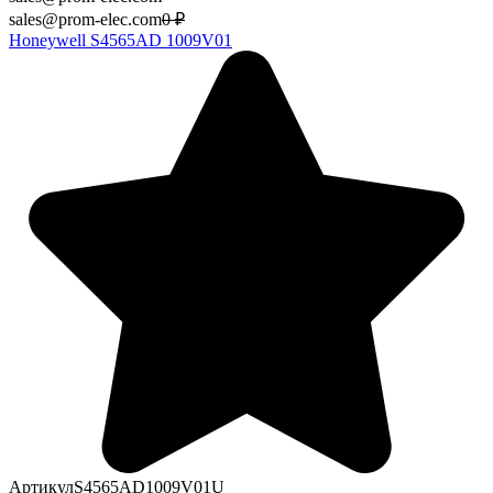
sales@prom-elec.com
0
₽
Honeywell S4565AD 1009V01
Артикул
S4565AD1009V01U