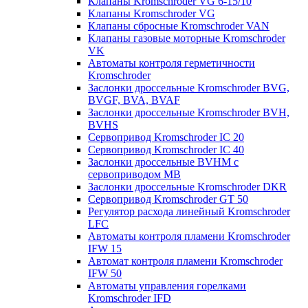
Клапаны Kromschroder VG 6-15/10
Клапаны Kromschroder VG
Клапаны сбросные Kromschroder VAN
Клапаны газовые моторные Kromschroder
VK
Автоматы контроля герметичности
Kromschroder
Заслонки дроссельные Kromschroder BVG,
BVGF, BVA, BVAF
Заслонки дроссельные Kromschroder BVH,
BVHS
Сервопривод Kromschroder IC 20
Сервопривод Kromschroder IC 40
Заслонки дроссельные BVHM с
сервоприводом МВ
Заслонки дроссельные Kromschroder DKR
Cервопривод Kromschroder GT 50
Регулятор расхода линейный Kromschroder
LFC
Автоматы контроля пламени Kromschroder
IFW 15
Автомат контроля пламени Kromschroder
IFW 50
Автоматы управления горелками
Kromschroder IFD