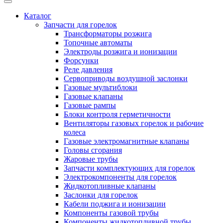
Каталог
Запчасти для горелок
Трансформаторы розжига
Топочные автоматы
Электроды розжига и ионизации
Форсунки
Реле давления
Сервоприводы воздушной заслонки
Газовые мультиблоки
Газовые клапаны
Газовые рампы
Блоки контроля герметичности
Вентиляторы газовых горелок и рабочие
колеса
Газовые электромагнитные клапаны
Головы сгорания
Жаровые трубы
Запчасти комплектующих для горелок
Электрокомпоненты для горелок
Жидкотопливные клапаны
Заслонки для горелок
Кабели поджига и ионизации
Компоненты газовой трубы
Компоненты жидкотопливной трубы