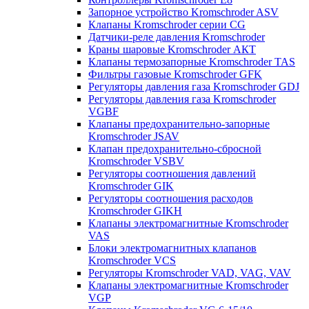
Запорное устройство Kromschroder ASV
Клапаны Kromschroder серии CG
Датчики-реле давления Kromschroder
Краны шаровые Kromschroder АКТ
Клапаны термозапорные Kromschroder TAS
Фильтры газовые Kromschroder GFK
Регуляторы давления газа Kromschroder GDJ
Регуляторы давления газа Kromschroder
VGBF
Клапаны предохранительно-запорные
Kromschroder JSAV
Клапан предохранительно-сбросной
Kromschroder VSBV
Регуляторы соотношения давлений
Kromschroder GIK
Регуляторы соотношения расходов
Kromschroder GIKH
Клапаны электромагнитные Kromschroder
VAS
Блоки электромагнитных клапанов
Kromschroder VCS
Регуляторы Kromschroder VAD, VAG, VAV
Клапаны электромагнитные Kromschroder
VGP