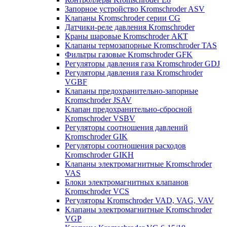
Запорное устройство Kromschroder ASV
Клапаны Kromschroder серии CG
Датчики-реле давления Kromschroder
Краны шаровые Kromschroder АКТ
Клапаны термозапорные Kromschroder TAS
Фильтры газовые Kromschroder GFK
Регуляторы давления газа Kromschroder GDJ
Регуляторы давления газа Kromschroder
VGBF
Клапаны предохранительно-запорные
Kromschroder JSAV
Клапан предохранительно-сбросной
Kromschroder VSBV
Регуляторы соотношения давлений
Kromschroder GIK
Регуляторы соотношения расходов
Kromschroder GIKH
Клапаны электромагнитные Kromschroder
VAS
Блоки электромагнитных клапанов
Kromschroder VCS
Регуляторы Kromschroder VAD, VAG, VAV
Клапаны электромагнитные Kromschroder
VGP