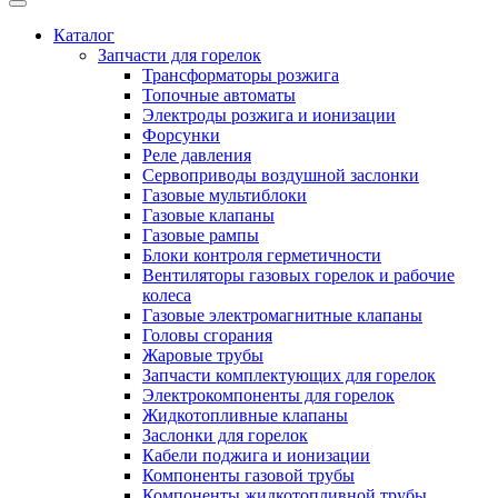
Каталог
Запчасти для горелок
Трансформаторы розжига
Топочные автоматы
Электроды розжига и ионизации
Форсунки
Реле давления
Сервоприводы воздушной заслонки
Газовые мультиблоки
Газовые клапаны
Газовые рампы
Блоки контроля герметичности
Вентиляторы газовых горелок и рабочие
колеса
Газовые электромагнитные клапаны
Головы сгорания
Жаровые трубы
Запчасти комплектующих для горелок
Электрокомпоненты для горелок
Жидкотопливные клапаны
Заслонки для горелок
Кабели поджига и ионизации
Компоненты газовой трубы
Компоненты жидкотопливной трубы