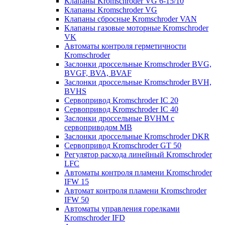
Клапаны Kromschroder VG 6-15/10
Клапаны Kromschroder VG
Клапаны сбросные Kromschroder VAN
Клапаны газовые моторные Kromschroder
VK
Автоматы контроля герметичности
Kromschroder
Заслонки дроссельные Kromschroder BVG,
BVGF, BVA, BVAF
Заслонки дроссельные Kromschroder BVH,
BVHS
Сервопривод Kromschroder IC 20
Сервопривод Kromschroder IC 40
Заслонки дроссельные BVHM с
сервоприводом МВ
Заслонки дроссельные Kromschroder DKR
Cервопривод Kromschroder GT 50
Регулятор расхода линейный Kromschroder
LFC
Автоматы контроля пламени Kromschroder
IFW 15
Автомат контроля пламени Kromschroder
IFW 50
Автоматы управления горелками
Kromschroder IFD