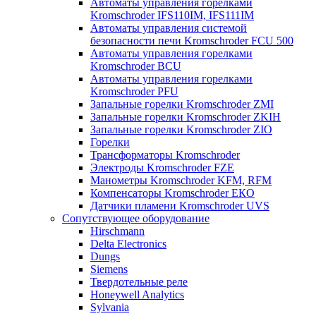
Автоматы управления горелками
Kromschroder IFS110IM, IFS111IM
Автоматы управления системой
безопасности печи Kromschroder FCU 500
Автоматы управления горелками
Kromschroder BCU
Автоматы управления горелками
Kromschroder PFU
Запальные горелки Kromschroder ZМI
Запальные горелки Kromschroder ZKIH
Запальные горелки Kromschroder ZIO
Горелки
Трансформаторы Kromschroder
Электроды Kromschroder FZE
Манометры Kromschroder KFM, RFM
Компенсаторы Kromschroder ЕКО
Датчики пламени Kromschroder UVS
Сопутствующее оборудование
Hirschmann
Delta Electronics
Dungs
Siemens
Твердотельные реле
Honeywell Analytics
Sylvania