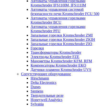
Автоматы управления горелками
Kromschroder IFS110IM, IFS111IM
Автоматы управления системой
безопасности печи Kromschroder FCU 500
Автоматы управления горелками
Kromschroder BCU
Автоматы управления горелками
Kromschroder PFU
Запальные горелки Kromschroder ZМI
Запальные горелки Kromschroder ZKIH
Запальные горелки Kromschroder ZIO
Горелки
Трансформаторы Kromschroder
Электроды Kromschroder FZE
Манометры Kromschroder KFM, RFM
Компенсаторы Kromschroder ЕКО
Датчики пламени Kromschroder UVS
Сопутствующее оборудование
Hirschmann
Delta Electronics
Dungs
Siemens
Твердотельные реле
Honeywell Analytics
Sylvania