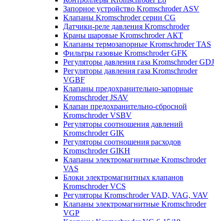
Запорное устройство Kromschroder ASV
Клапаны Kromschroder серии CG
Датчики-реле давления Kromschroder
Краны шаровые Kromschroder АКТ
Клапаны термозапорные Kromschroder TAS
Фильтры газовые Kromschroder GFK
Регуляторы давления газа Kromschroder GDJ
Регуляторы давления газа Kromschroder
VGBF
Клапаны предохранительно-запорные
Kromschroder JSAV
Клапан предохранительно-сбросной
Kromschroder VSBV
Регуляторы соотношения давлений
Kromschroder GIK
Регуляторы соотношения расходов
Kromschroder GIKH
Клапаны электромагнитные Kromschroder
VAS
Блоки электромагнитных клапанов
Kromschroder VCS
Регуляторы Kromschroder VAD, VAG, VAV
Клапаны электромагнитные Kromschroder
VGP