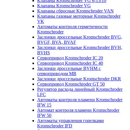
Клапаны Kromschroder VG 6-15/10
Клапаны Kromschroder VG
Клапаны сбросные Kromschroder VAN
Клапаны газовые моторные Kromschroder
VK
Автоматы контроля герметичности
Kromschroder
Заслонки дроссельные Kromschroder BVG,
BVGF, BVA, BVAF
Заслонки дроссельные Kromschroder BVH,
BVHS
Сервопривод Kromschroder IC 20
Сервопривод Kromschroder IC 40
Заслонки дроссельные BVHM с
сервоприводом МВ
Заслонки дроссельные Kromschroder DKR
Cервопривод Kromschroder GT 50
Регулятор расхода линейный Kromschroder
LFC
Автоматы контроля пламени Kromschroder
IFW 15
Автомат контроля пламени Kromschroder
IFW 50
Автоматы управления горелками
Kromschroder IFD