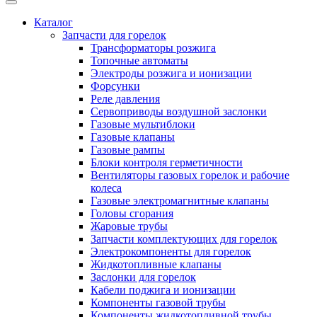
Каталог
Запчасти для горелок
Трансформаторы розжига
Топочные автоматы
Электроды розжига и ионизации
Форсунки
Реле давления
Сервоприводы воздушной заслонки
Газовые мультиблоки
Газовые клапаны
Газовые рампы
Блоки контроля герметичности
Вентиляторы газовых горелок и рабочие
колеса
Газовые электромагнитные клапаны
Головы сгорания
Жаровые трубы
Запчасти комплектующих для горелок
Электрокомпоненты для горелок
Жидкотопливные клапаны
Заслонки для горелок
Кабели поджига и ионизации
Компоненты газовой трубы
Компоненты жидкотопливной трубы