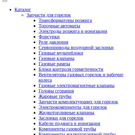
Каталог
Запчасти для горелок
Трансформаторы розжига
Топочные автоматы
Электроды розжига и ионизации
Форсунки
Реле давления
Сервоприводы воздушной заслонки
Газовые мультиблоки
Газовые клапаны
Газовые рампы
Блоки контроля герметичности
Вентиляторы газовых горелок и рабочие
колеса
Газовые электромагнитные клапаны
Головы сгорания
Жаровые трубы
Запчасти комплектующих для горелок
Электрокомпоненты для горелок
Жидкотопливные клапаны
Заслонки для горелок
Кабели поджига и ионизации
Компоненты газовой трубы
Компоненты жидкотопливной трубы