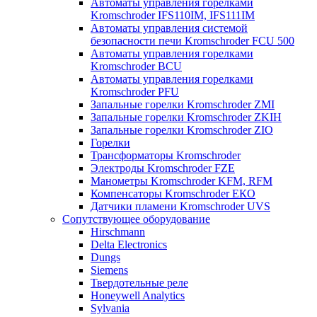
Автоматы управления горелками
Kromschroder IFS110IM, IFS111IM
Автоматы управления системой
безопасности печи Kromschroder FCU 500
Автоматы управления горелками
Kromschroder BCU
Автоматы управления горелками
Kromschroder PFU
Запальные горелки Kromschroder ZМI
Запальные горелки Kromschroder ZKIH
Запальные горелки Kromschroder ZIO
Горелки
Трансформаторы Kromschroder
Электроды Kromschroder FZE
Манометры Kromschroder KFM, RFM
Компенсаторы Kromschroder ЕКО
Датчики пламени Kromschroder UVS
Сопутствующее оборудование
Hirschmann
Delta Electronics
Dungs
Siemens
Твердотельные реле
Honeywell Analytics
Sylvania