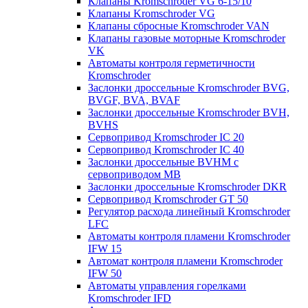
Клапаны Kromschroder VG 6-15/10
Клапаны Kromschroder VG
Клапаны сбросные Kromschroder VAN
Клапаны газовые моторные Kromschroder
VK
Автоматы контроля герметичности
Kromschroder
Заслонки дроссельные Kromschroder BVG,
BVGF, BVA, BVAF
Заслонки дроссельные Kromschroder BVH,
BVHS
Сервопривод Kromschroder IC 20
Сервопривод Kromschroder IC 40
Заслонки дроссельные BVHM с
сервоприводом МВ
Заслонки дроссельные Kromschroder DKR
Cервопривод Kromschroder GT 50
Регулятор расхода линейный Kromschroder
LFC
Автоматы контроля пламени Kromschroder
IFW 15
Автомат контроля пламени Kromschroder
IFW 50
Автоматы управления горелками
Kromschroder IFD