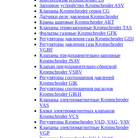
Запорное устройство Kromschroder ASV
Клапаны Kromschroder серии CG
Датчики-реле давления Kromschroder
Краны шаровые Kromschroder АКТ
Клапаны термозапорные Kromschroder TAS
Фильтры газовые Kromschroder GFK
Регуляторы давления газа Kromschroder GDJ
Регуляторы давления газа Kromschroder
VGBF
Клапаны предохранительно-запорные
Kromschroder JSAV
Клапан предохранительно-сбросной
Kromschroder VSBV
Регуляторы соотношения давлений
Kromschroder GIK
Регуляторы соотношения расходов
Kromschroder GIKH
Клапаны электромагнитные Kromschroder
VAS
Блоки электромагнитных клапанов
Kromschroder VCS
Регуляторы Kromschroder VAD, VAG, VAV
Клапаны электромагнитные Kromschroder
VGP