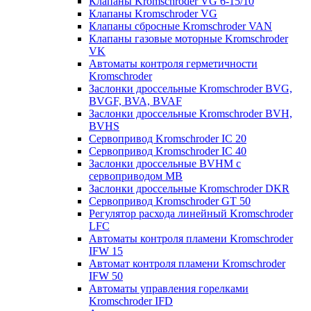
Клапаны Kromschroder VG 6-15/10
Клапаны Kromschroder VG
Клапаны сбросные Kromschroder VAN
Клапаны газовые моторные Kromschroder
VK
Автоматы контроля герметичности
Kromschroder
Заслонки дроссельные Kromschroder BVG,
BVGF, BVA, BVAF
Заслонки дроссельные Kromschroder BVH,
BVHS
Сервопривод Kromschroder IC 20
Сервопривод Kromschroder IC 40
Заслонки дроссельные BVHM с
сервоприводом МВ
Заслонки дроссельные Kromschroder DKR
Cервопривод Kromschroder GT 50
Регулятор расхода линейный Kromschroder
LFC
Автоматы контроля пламени Kromschroder
IFW 15
Автомат контроля пламени Kromschroder
IFW 50
Автоматы управления горелками
Kromschroder IFD