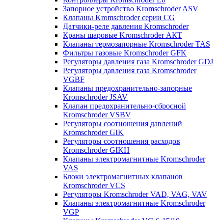
Запорное устройство Kromschroder ASV
Клапаны Kromschroder серии CG
Датчики-реле давления Kromschroder
Краны шаровые Kromschroder АКТ
Клапаны термозапорные Kromschroder TAS
Фильтры газовые Kromschroder GFK
Регуляторы давления газа Kromschroder GDJ
Регуляторы давления газа Kromschroder
VGBF
Клапаны предохранительно-запорные
Kromschroder JSAV
Клапан предохранительно-сбросной
Kromschroder VSBV
Регуляторы соотношения давлений
Kromschroder GIK
Регуляторы соотношения расходов
Kromschroder GIKH
Клапаны электромагнитные Kromschroder
VAS
Блоки электромагнитных клапанов
Kromschroder VCS
Регуляторы Kromschroder VAD, VAG, VAV
Клапаны электромагнитные Kromschroder
VGP