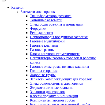
Каталог
Запчасти для горелок
Трансформаторы розжига
Топочные автоматы
Электроды розжига и ионизации
Форсунки
Реле давления
Сервоприводы воздушной заслонки
Газовые мультиблоки
Газовые клапаны
Газовые рампы
Блоки контроля герметичности
Вентиляторы газовых горелок и рабочие
колеса
Газовые электромагнитные клапаны
Головы сгорания
Жаровые трубы
Запчасти комплектующих для горелок
Электрокомпоненты для горелок
Жидкотопливные клапаны
Заслонки для горелок
Кабели поджига и ионизации
Компоненты газовой трубы
Компоненты жидкотопливной трубы