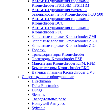
Автоматы управления горелками
Kromschroder IFS110IM, IFS111IM
Автоматы управления системой
безопасности печи Kromschroder FCU 500
Автоматы управления горелками
Kromschroder BCU
Автоматы управления горелками
Kromschroder PFU
Запальные горелки Kromschroder ZМI
Запальные горелки Kromschroder ZKIH
Запальные горелки Kromschroder ZIO
Горелки
Трансформаторы Kromschroder
Электроды Kromschroder FZE
Манометры Kromschroder KFM, RFM
Компенсаторы Kromschroder ЕКО
Датчики пламени Kromschroder UVS
Сопутствующее оборудование
Hirschmann
Delta Electronics
Dungs
Siemens
Твердотельные реле
Honeywell Analytics
Sylvania