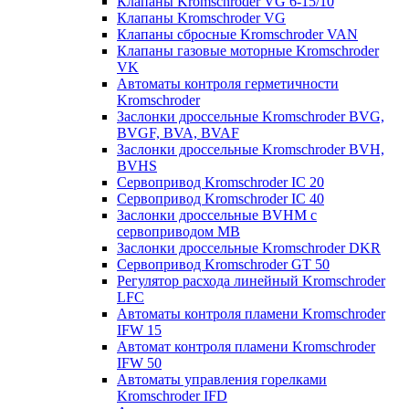
Клапаны Kromschroder VG 6-15/10
Клапаны Kromschroder VG
Клапаны сбросные Kromschroder VAN
Клапаны газовые моторные Kromschroder
VK
Автоматы контроля герметичности
Kromschroder
Заслонки дроссельные Kromschroder BVG,
BVGF, BVA, BVAF
Заслонки дроссельные Kromschroder BVH,
BVHS
Сервопривод Kromschroder IC 20
Сервопривод Kromschroder IC 40
Заслонки дроссельные BVHM с
сервоприводом МВ
Заслонки дроссельные Kromschroder DKR
Cервопривод Kromschroder GT 50
Регулятор расхода линейный Kromschroder
LFC
Автоматы контроля пламени Kromschroder
IFW 15
Автомат контроля пламени Kromschroder
IFW 50
Автоматы управления горелками
Kromschroder IFD