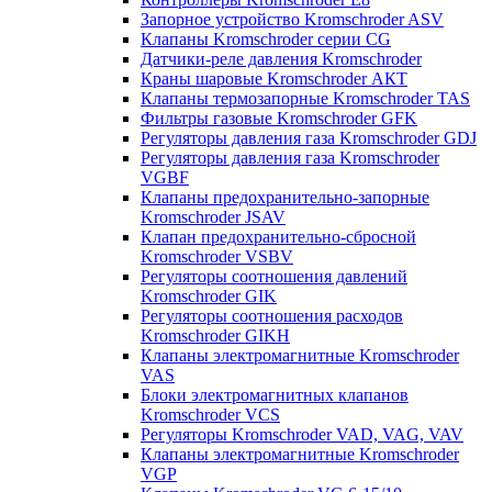
Запорное устройство Kromschroder ASV
Клапаны Kromschroder серии CG
Датчики-реле давления Kromschroder
Краны шаровые Kromschroder АКТ
Клапаны термозапорные Kromschroder TAS
Фильтры газовые Kromschroder GFK
Регуляторы давления газа Kromschroder GDJ
Регуляторы давления газа Kromschroder
VGBF
Клапаны предохранительно-запорные
Kromschroder JSAV
Клапан предохранительно-сбросной
Kromschroder VSBV
Регуляторы соотношения давлений
Kromschroder GIK
Регуляторы соотношения расходов
Kromschroder GIKH
Клапаны электромагнитные Kromschroder
VAS
Блоки электромагнитных клапанов
Kromschroder VCS
Регуляторы Kromschroder VAD, VAG, VAV
Клапаны электромагнитные Kromschroder
VGP