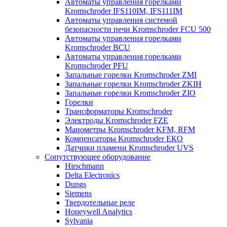
Автоматы управления горелками
Kromschroder IFS110IM, IFS111IM
Автоматы управления системой
безопасности печи Kromschroder FCU 500
Автоматы управления горелками
Kromschroder BCU
Автоматы управления горелками
Kromschroder PFU
Запальные горелки Kromschroder ZМI
Запальные горелки Kromschroder ZKIH
Запальные горелки Kromschroder ZIO
Горелки
Трансформаторы Kromschroder
Электроды Kromschroder FZE
Манометры Kromschroder KFM, RFM
Компенсаторы Kromschroder ЕКО
Датчики пламени Kromschroder UVS
Сопутствующее оборудование
Hirschmann
Delta Electronics
Dungs
Siemens
Твердотельные реле
Honeywell Analytics
Sylvania