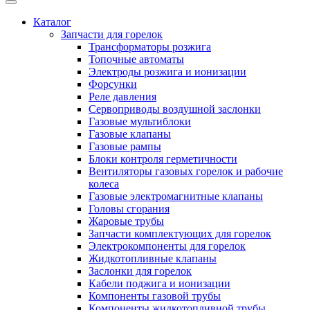
Каталог
Запчасти для горелок
Трансформаторы розжига
Топочные автоматы
Электроды розжига и ионизации
Форсунки
Реле давления
Сервоприводы воздушной заслонки
Газовые мультиблоки
Газовые клапаны
Газовые рампы
Блоки контроля герметичности
Вентиляторы газовых горелок и рабочие
колеса
Газовые электромагнитные клапаны
Головы сгорания
Жаровые трубы
Запчасти комплектующих для горелок
Электрокомпоненты для горелок
Жидкотопливные клапаны
Заслонки для горелок
Кабели поджига и ионизации
Компоненты газовой трубы
Компоненты жидкотопливной трубы