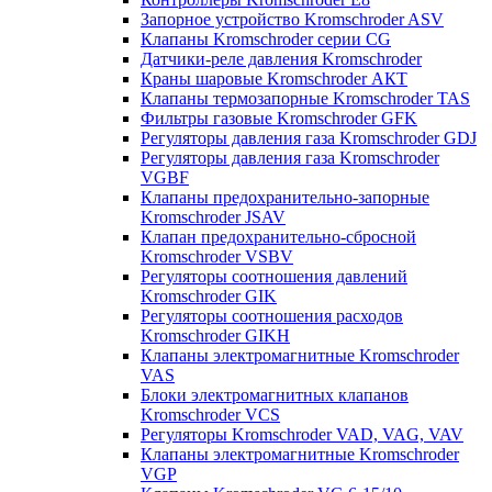
Запорное устройство Kromschroder ASV
Клапаны Kromschroder серии CG
Датчики-реле давления Kromschroder
Краны шаровые Kromschroder АКТ
Клапаны термозапорные Kromschroder TAS
Фильтры газовые Kromschroder GFK
Регуляторы давления газа Kromschroder GDJ
Регуляторы давления газа Kromschroder
VGBF
Клапаны предохранительно-запорные
Kromschroder JSAV
Клапан предохранительно-сбросной
Kromschroder VSBV
Регуляторы соотношения давлений
Kromschroder GIK
Регуляторы соотношения расходов
Kromschroder GIKH
Клапаны электромагнитные Kromschroder
VAS
Блоки электромагнитных клапанов
Kromschroder VCS
Регуляторы Kromschroder VAD, VAG, VAV
Клапаны электромагнитные Kromschroder
VGP