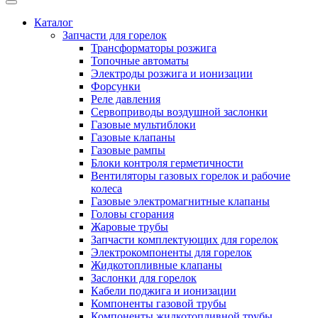
Каталог
Запчасти для горелок
Трансформаторы розжига
Топочные автоматы
Электроды розжига и ионизации
Форсунки
Реле давления
Сервоприводы воздушной заслонки
Газовые мультиблоки
Газовые клапаны
Газовые рампы
Блоки контроля герметичности
Вентиляторы газовых горелок и рабочие
колеса
Газовые электромагнитные клапаны
Головы сгорания
Жаровые трубы
Запчасти комплектующих для горелок
Электрокомпоненты для горелок
Жидкотопливные клапаны
Заслонки для горелок
Кабели поджига и ионизации
Компоненты газовой трубы
Компоненты жидкотопливной трубы