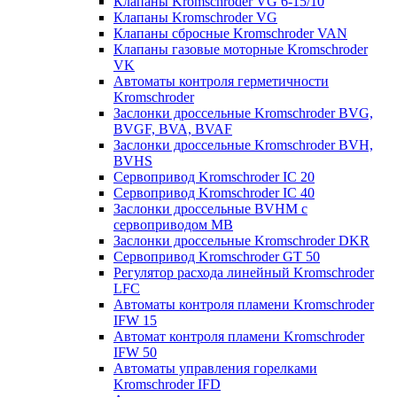
Клапаны Kromschroder VG 6-15/10
Клапаны Kromschroder VG
Клапаны сбросные Kromschroder VAN
Клапаны газовые моторные Kromschroder
VK
Автоматы контроля герметичности
Kromschroder
Заслонки дроссельные Kromschroder BVG,
BVGF, BVA, BVAF
Заслонки дроссельные Kromschroder BVH,
BVHS
Сервопривод Kromschroder IC 20
Сервопривод Kromschroder IC 40
Заслонки дроссельные BVHM с
сервоприводом МВ
Заслонки дроссельные Kromschroder DKR
Cервопривод Kromschroder GT 50
Регулятор расхода линейный Kromschroder
LFC
Автоматы контроля пламени Kromschroder
IFW 15
Автомат контроля пламени Kromschroder
IFW 50
Автоматы управления горелками
Kromschroder IFD