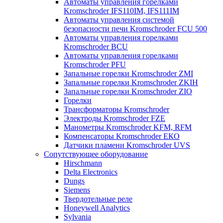
Автоматы управления горелками
Kromschroder IFS110IM, IFS111IM
Автоматы управления системой
безопасности печи Kromschroder FCU 500
Автоматы управления горелками
Kromschroder BCU
Автоматы управления горелками
Kromschroder PFU
Запальные горелки Kromschroder ZМI
Запальные горелки Kromschroder ZKIH
Запальные горелки Kromschroder ZIO
Горелки
Трансформаторы Kromschroder
Электроды Kromschroder FZE
Манометры Kromschroder KFM, RFM
Компенсаторы Kromschroder ЕКО
Датчики пламени Kromschroder UVS
Сопутствующее оборудование
Hirschmann
Delta Electronics
Dungs
Siemens
Твердотельные реле
Honeywell Analytics
Sylvania