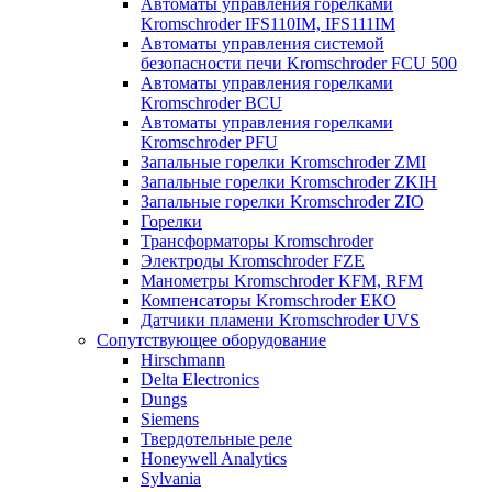
Автоматы управления горелками
Kromschroder IFS110IM, IFS111IM
Автоматы управления системой
безопасности печи Kromschroder FCU 500
Автоматы управления горелками
Kromschroder BCU
Автоматы управления горелками
Kromschroder PFU
Запальные горелки Kromschroder ZМI
Запальные горелки Kromschroder ZKIH
Запальные горелки Kromschroder ZIO
Горелки
Трансформаторы Kromschroder
Электроды Kromschroder FZE
Манометры Kromschroder KFM, RFM
Компенсаторы Kromschroder ЕКО
Датчики пламени Kromschroder UVS
Сопутствующее оборудование
Hirschmann
Delta Electronics
Dungs
Siemens
Твердотельные реле
Honeywell Analytics
Sylvania