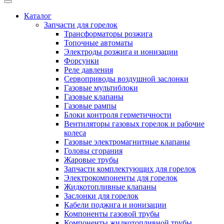
Каталог
Запчасти для горелок
Трансформаторы розжига
Топочные автоматы
Электроды розжига и ионизации
Форсунки
Реле давления
Сервоприводы воздушной заслонки
Газовые мультиблоки
Газовые клапаны
Газовые рампы
Блоки контроля герметичности
Вентиляторы газовых горелок и рабочие
колеса
Газовые электромагнитные клапаны
Головы сгорания
Жаровые трубы
Запчасти комплектующих для горелок
Электрокомпоненты для горелок
Жидкотопливные клапаны
Заслонки для горелок
Кабели поджига и ионизации
Компоненты газовой трубы
Компоненты жидкотопливной трубы