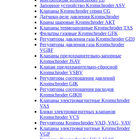
Запорное устройство Kromschroder ASV
Клапаны Kromschroder серии CG
Датчики-реле давления Kromschroder
Краны шаровые Kromschroder АКТ
Клапаны термозапорные Kromschroder TAS
Фильтры газовые Kromschroder GFK
Регуляторы давления газа Kromschroder GDJ
Регуляторы давления газа Kromschroder
VGBF
Клапаны предохранительно-запорные
Kromschroder JSAV
Клапан предохранительно-сбросной
Kromschroder VSBV
Регуляторы соотношения давлений
Kromschroder GIK
Регуляторы соотношения расходов
Kromschroder GIKH
Клапаны электромагнитные Kromschroder
VAS
Блоки электромагнитных клапанов
Kromschroder VCS
Регуляторы Kromschroder VAD, VAG, VAV
Клапаны электромагнитные Kromschroder
VGP