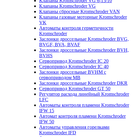
Клапаны Kromschroder VG 6-15/10
Клапаны Kromschroder VG
Клапаны сбросные Kromschroder VAN
Клапаны газовые моторные Kromschroder
VK
Автоматы контроля герметичности
Kromschroder
Заслонки дроссельные Kromschroder BVG,
BVGF, BVA, BVAF
Заслонки дроссельные Kromschroder BVH,
BVHS
Сервопривод Kromschroder IC 20
Сервопривод Kromschroder IC 40
Заслонки дроссельные BVHM с
сервоприводом МВ
Заслонки дроссельные Kromschroder DKR
Cервопривод Kromschroder GT 50
Регулятор расхода линейный Kromschroder
LFC
Автоматы контроля пламени Kromschroder
IFW 15
Автомат контроля пламени Kromschroder
IFW 50
Автоматы управления горелками
Kromschroder IFD