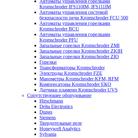
Автоматы управления горелками
Kromschroder IFS110IM, IFS111IM
Автоматы управления системой
безопасности печи Kromschroder FCU 500
Автоматы управления горелками
Kromschroder BCU
Автоматы управления горелками
Kromschroder PFU
Запальные горелки Kromschroder ZМI
Запальные горелки Kromschroder ZKIH
Запальные горелки Kromschroder ZIO
Горелки
Трансформаторы Kromschroder
Электроды Kromschroder FZE
Манометры Kromschroder KFM, RFM
Компенсаторы Kromschroder ЕКО
Датчики пламени Kromschroder UVS
Сопутствующее оборудование
Hirschmann
Delta Electronics
Dungs
Siemens
Твердотельные реле
Honeywell Analytics
Sylvania