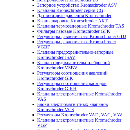
Запорное устройство Kromschroder ASV
Клапаны Kromschroder серии CG
Датчики-реле давления Kromschroder
Краны шаровые Kromschroder АКТ
Клапаны термозапорные Kromschroder TAS
Фильтры газовые Kromschroder GFK
Регуляторы давления газа Kromschroder GDJ
Регуляторы давления газа Kromschroder
VGBF
Клапаны предохранительно-запорные
Kromschroder JSAV
Клапан предохранительно-сбросной
Kromschroder VSBV
Регуляторы соотношения давлений
Kromschroder GIK
Регуляторы соотношения расходов
Kromschroder GIKH
Клапаны электромагнитные Kromschroder
VAS
Блоки электромагнитных клапанов
Kromschroder VCS
Регуляторы Kromschroder VAD, VAG, VAV
Клапаны электромагнитные Kromschroder
VGP