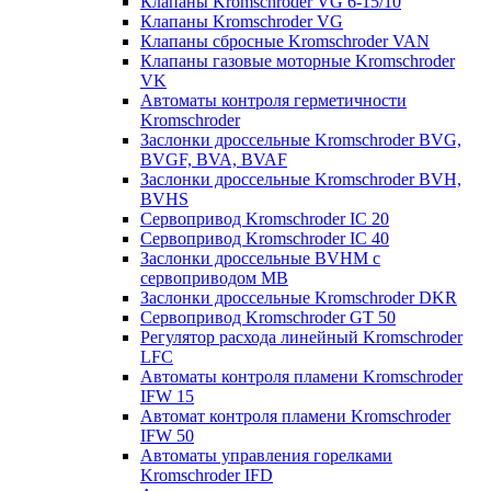
Клапаны Kromschroder VG 6-15/10
Клапаны Kromschroder VG
Клапаны сбросные Kromschroder VAN
Клапаны газовые моторные Kromschroder
VK
Автоматы контроля герметичности
Kromschroder
Заслонки дроссельные Kromschroder BVG,
BVGF, BVA, BVAF
Заслонки дроссельные Kromschroder BVH,
BVHS
Сервопривод Kromschroder IC 20
Сервопривод Kromschroder IC 40
Заслонки дроссельные BVHM с
сервоприводом МВ
Заслонки дроссельные Kromschroder DKR
Cервопривод Kromschroder GT 50
Регулятор расхода линейный Kromschroder
LFC
Автоматы контроля пламени Kromschroder
IFW 15
Автомат контроля пламени Kromschroder
IFW 50
Автоматы управления горелками
Kromschroder IFD