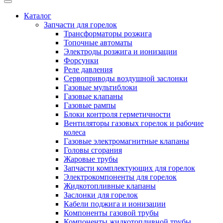
Каталог
Запчасти для горелок
Трансформаторы розжига
Топочные автоматы
Электроды розжига и ионизации
Форсунки
Реле давления
Сервоприводы воздушной заслонки
Газовые мультиблоки
Газовые клапаны
Газовые рампы
Блоки контроля герметичности
Вентиляторы газовых горелок и рабочие
колеса
Газовые электромагнитные клапаны
Головы сгорания
Жаровые трубы
Запчасти комплектующих для горелок
Электрокомпоненты для горелок
Жидкотопливные клапаны
Заслонки для горелок
Кабели поджига и ионизации
Компоненты газовой трубы
Компоненты жидкотопливной трубы