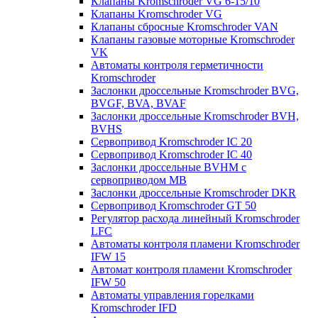
Клапаны Kromschroder VG 6-15/10
Клапаны Kromschroder VG
Клапаны сбросные Kromschroder VAN
Клапаны газовые моторные Kromschroder
VK
Автоматы контроля герметичности
Kromschroder
Заслонки дроссельные Kromschroder BVG,
BVGF, BVA, BVAF
Заслонки дроссельные Kromschroder BVH,
BVHS
Сервопривод Kromschroder IC 20
Сервопривод Kromschroder IC 40
Заслонки дроссельные BVHM с
сервоприводом МВ
Заслонки дроссельные Kromschroder DKR
Cервопривод Kromschroder GT 50
Регулятор расхода линейный Kromschroder
LFC
Автоматы контроля пламени Kromschroder
IFW 15
Автомат контроля пламени Kromschroder
IFW 50
Автоматы управления горелками
Kromschroder IFD