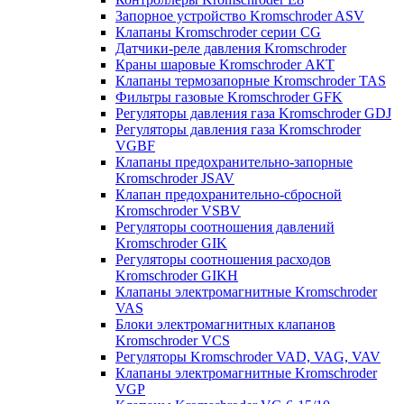
Запорное устройство Kromschroder ASV
Клапаны Kromschroder серии CG
Датчики-реле давления Kromschroder
Краны шаровые Kromschroder АКТ
Клапаны термозапорные Kromschroder TAS
Фильтры газовые Kromschroder GFK
Регуляторы давления газа Kromschroder GDJ
Регуляторы давления газа Kromschroder
VGBF
Клапаны предохранительно-запорные
Kromschroder JSAV
Клапан предохранительно-сбросной
Kromschroder VSBV
Регуляторы соотношения давлений
Kromschroder GIK
Регуляторы соотношения расходов
Kromschroder GIKH
Клапаны электромагнитные Kromschroder
VAS
Блоки электромагнитных клапанов
Kromschroder VCS
Регуляторы Kromschroder VAD, VAG, VAV
Клапаны электромагнитные Kromschroder
VGP