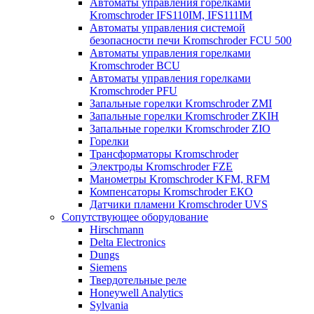
Автоматы управления горелками
Kromschroder IFS110IM, IFS111IM
Автоматы управления системой
безопасности печи Kromschroder FCU 500
Автоматы управления горелками
Kromschroder BCU
Автоматы управления горелками
Kromschroder PFU
Запальные горелки Kromschroder ZМI
Запальные горелки Kromschroder ZKIH
Запальные горелки Kromschroder ZIO
Горелки
Трансформаторы Kromschroder
Электроды Kromschroder FZE
Манометры Kromschroder KFM, RFM
Компенсаторы Kromschroder ЕКО
Датчики пламени Kromschroder UVS
Сопутствующее оборудование
Hirschmann
Delta Electronics
Dungs
Siemens
Твердотельные реле
Honeywell Analytics
Sylvania