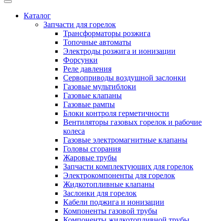
Каталог
Запчасти для горелок
Трансформаторы розжига
Топочные автоматы
Электроды розжига и ионизации
Форсунки
Реле давления
Сервоприводы воздушной заслонки
Газовые мультиблоки
Газовые клапаны
Газовые рампы
Блоки контроля герметичности
Вентиляторы газовых горелок и рабочие
колеса
Газовые электромагнитные клапаны
Головы сгорания
Жаровые трубы
Запчасти комплектующих для горелок
Электрокомпоненты для горелок
Жидкотопливные клапаны
Заслонки для горелок
Кабели поджига и ионизации
Компоненты газовой трубы
Компоненты жидкотопливной трубы