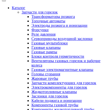
Каталог
Запчасти для горелок
Трансформаторы розжига
Топочные автоматы
Электроды розжига и ионизации
Форсунки
Реле давления
Сервоприводы воздушной заслонки
Газовые мультиблоки
Газовые клапаны
Газовые рампы
Блоки контроля герметичности
Вентиляторы газовых горелок и рабочие
колеса
Газовые электромагнитные клапаны
Головы сгорания
Жаровые трубы
Запчасти комплектующих для горелок
Электрокомпоненты для горелок
Жидкотопливные клапаны
Заслонки для горелок
Кабели поджига и ионизации
Компоненты газовой трубы
Компоненты жидкотопливной трубы