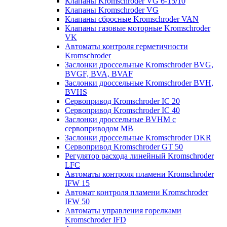
Клапаны Kromschroder VG 6-15/10
Клапаны Kromschroder VG
Клапаны сбросные Kromschroder VAN
Клапаны газовые моторные Kromschroder
VK
Автоматы контроля герметичности
Kromschroder
Заслонки дроссельные Kromschroder BVG,
BVGF, BVA, BVAF
Заслонки дроссельные Kromschroder BVH,
BVHS
Сервопривод Kromschroder IC 20
Сервопривод Kromschroder IC 40
Заслонки дроссельные BVHM с
сервоприводом МВ
Заслонки дроссельные Kromschroder DKR
Cервопривод Kromschroder GT 50
Регулятор расхода линейный Kromschroder
LFC
Автоматы контроля пламени Kromschroder
IFW 15
Автомат контроля пламени Kromschroder
IFW 50
Автоматы управления горелками
Kromschroder IFD