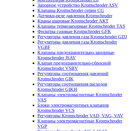
Запорное устройство Kromschroder ASV
Клапаны Kromschroder серии CG
Датчики-реле давления Kromschroder
Краны шаровые Kromschroder АКТ
Клапаны термозапорные Kromschroder TAS
Фильтры газовые Kromschroder GFK
Регуляторы давления газа Kromschroder GDJ
Регуляторы давления газа Kromschroder
VGBF
Клапаны предохранительно-запорные
Kromschroder JSAV
Клапан предохранительно-сбросной
Kromschroder VSBV
Регуляторы соотношения давлений
Kromschroder GIK
Регуляторы соотношения расходов
Kromschroder GIKH
Клапаны электромагнитные Kromschroder
VAS
Блоки электромагнитных клапанов
Kromschroder VCS
Регуляторы Kromschroder VAD, VAG, VAV
Клапаны электромагнитные Kromschroder
VGP