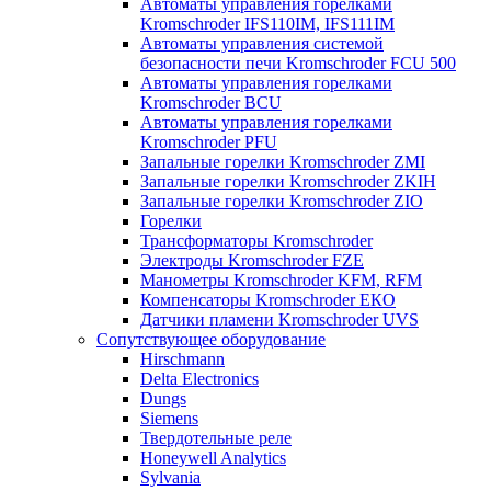
Автоматы управления горелками
Kromschroder IFS110IM, IFS111IM
Автоматы управления системой
безопасности печи Kromschroder FCU 500
Автоматы управления горелками
Kromschroder BCU
Автоматы управления горелками
Kromschroder PFU
Запальные горелки Kromschroder ZМI
Запальные горелки Kromschroder ZKIH
Запальные горелки Kromschroder ZIO
Горелки
Трансформаторы Kromschroder
Электроды Kromschroder FZE
Манометры Kromschroder KFM, RFM
Компенсаторы Kromschroder ЕКО
Датчики пламени Kromschroder UVS
Сопутствующее оборудование
Hirschmann
Delta Electronics
Dungs
Siemens
Твердотельные реле
Honeywell Analytics
Sylvania