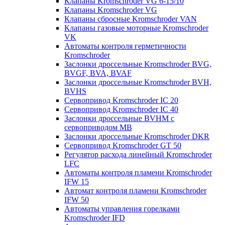
Клапаны Kromschroder VG 6-15/10
Клапаны Kromschroder VG
Клапаны сбросные Kromschroder VAN
Клапаны газовые моторные Kromschroder
VK
Автоматы контроля герметичности
Kromschroder
Заслонки дроссельные Kromschroder BVG,
BVGF, BVA, BVAF
Заслонки дроссельные Kromschroder BVH,
BVHS
Сервопривод Kromschroder IC 20
Сервопривод Kromschroder IC 40
Заслонки дроссельные BVHM с
сервоприводом МВ
Заслонки дроссельные Kromschroder DKR
Cервопривод Kromschroder GT 50
Регулятор расхода линейный Kromschroder
LFC
Автоматы контроля пламени Kromschroder
IFW 15
Автомат контроля пламени Kromschroder
IFW 50
Автоматы управления горелками
Kromschroder IFD