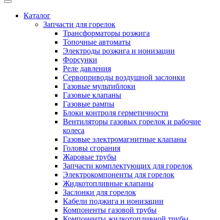
Каталог
Запчасти для горелок
Трансформаторы розжига
Топочные автоматы
Электроды розжига и ионизации
Форсунки
Реле давления
Сервоприводы воздушной заслонки
Газовые мультиблоки
Газовые клапаны
Газовые рампы
Блоки контроля герметичности
Вентиляторы газовых горелок и рабочие
колеса
Газовые электромагнитные клапаны
Головы сгорания
Жаровые трубы
Запчасти комплектующих для горелок
Электрокомпоненты для горелок
Жидкотопливные клапаны
Заслонки для горелок
Кабели поджига и ионизации
Компоненты газовой трубы
Компоненты жидкотопливной трубы