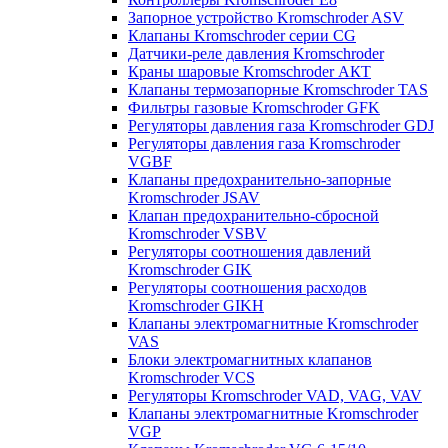
Запорное устройство Kromschroder ASV
Клапаны Kromschroder серии CG
Датчики-реле давления Kromschroder
Краны шаровые Kromschroder АКТ
Клапаны термозапорные Kromschroder TAS
Фильтры газовые Kromschroder GFK
Регуляторы давления газа Kromschroder GDJ
Регуляторы давления газа Kromschroder
VGBF
Клапаны предохранительно-запорные
Kromschroder JSAV
Клапан предохранительно-сбросной
Kromschroder VSBV
Регуляторы соотношения давлений
Kromschroder GIK
Регуляторы соотношения расходов
Kromschroder GIKH
Клапаны электромагнитные Kromschroder
VAS
Блоки электромагнитных клапанов
Kromschroder VCS
Регуляторы Kromschroder VAD, VAG, VAV
Клапаны электромагнитные Kromschroder
VGP