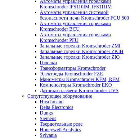
Автоматы управления горелками
Kromschroder IFS110IM, IFS111IM
Автоматы управления системой
безопасности печи Kromschroder FCU 500
Автоматы управления горелками
Kromschroder BCU
Автоматы управления горелками
Kromschroder PFU
Запальные горелки Kromschroder ZМI
Запальные горелки Kromschroder ZKIH
Запальные горелки Kromschroder ZIO
Горелки
Трансформаторы Kromschroder
Электроды Kromschroder FZE
Манометры Kromschroder KFM, RFM
Компенсаторы Kromschroder ЕКО
Датчики пламени Kromschroder UVS
Сопутствующее оборудование
Hirschmann
Delta Electronics
Dungs
Siemens
Твердотельные реле
Honeywell Analytics
Sylvania