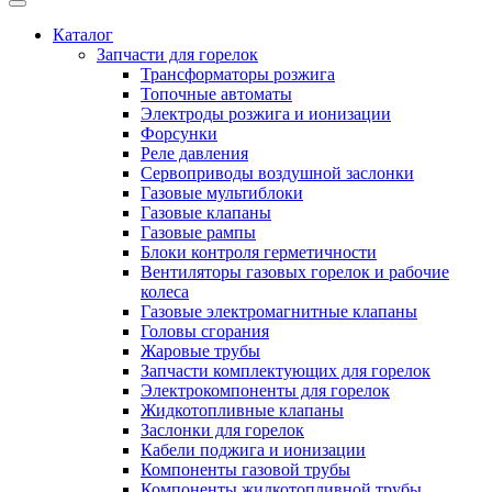
Каталог
Запчасти для горелок
Трансформаторы розжига
Топочные автоматы
Электроды розжига и ионизации
Форсунки
Реле давления
Сервоприводы воздушной заслонки
Газовые мультиблоки
Газовые клапаны
Газовые рампы
Блоки контроля герметичности
Вентиляторы газовых горелок и рабочие
колеса
Газовые электромагнитные клапаны
Головы сгорания
Жаровые трубы
Запчасти комплектующих для горелок
Электрокомпоненты для горелок
Жидкотопливные клапаны
Заслонки для горелок
Кабели поджига и ионизации
Компоненты газовой трубы
Компоненты жидкотопливной трубы