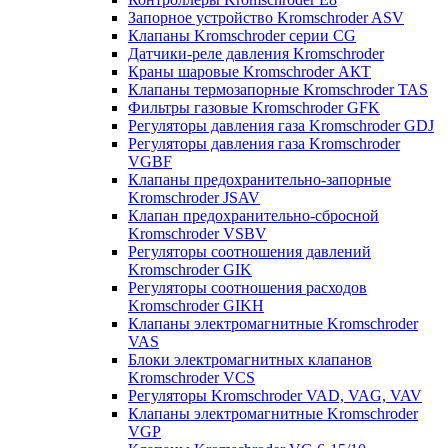
Запорное устройство Kromschroder ASV
Клапаны Kromschroder серии CG
Датчики-реле давления Kromschroder
Краны шаровые Kromschroder АКТ
Клапаны термозапорные Kromschroder TAS
Фильтры газовые Kromschroder GFK
Регуляторы давления газа Kromschroder GDJ
Регуляторы давления газа Kromschroder
VGBF
Клапаны предохранительно-запорные
Kromschroder JSAV
Клапан предохранительно-сбросной
Kromschroder VSBV
Регуляторы соотношения давлений
Kromschroder GIK
Регуляторы соотношения расходов
Kromschroder GIKH
Клапаны электромагнитные Kromschroder
VAS
Блоки электромагнитных клапанов
Kromschroder VCS
Регуляторы Kromschroder VAD, VAG, VAV
Клапаны электромагнитные Kromschroder
VGP