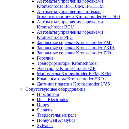
Автоматы управления горелками
Kromschroder IFS110IM, IFS111IM
Автоматы управления системой
безопасности печи Kromschroder FCU 500
Автоматы управления горелками
Kromschroder BCU
Автоматы управления горелками
Kromschroder PFU
Запальные горелки Kromschroder ZМI
Запальные горелки Kromschroder ZKIH
Запальные горелки Kromschroder ZIO
Горелки
Трансформаторы Kromschroder
Электроды Kromschroder FZE
Манометры Kromschroder KFM, RFM
Компенсаторы Kromschroder ЕКО
Датчики пламени Kromschroder UVS
Сопутствующее оборудование
Hirschmann
Delta Electronics
Dungs
Siemens
Твердотельные реле
Honeywell Analytics
Sylvania