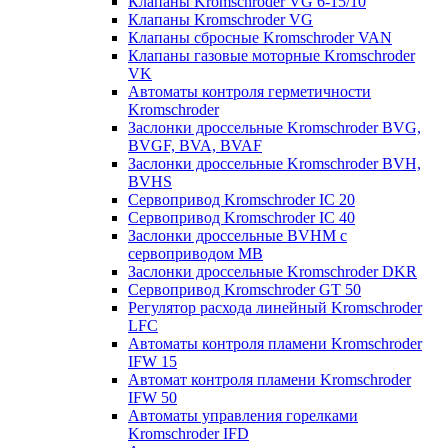
Клапаны Kromschroder VG 6-15/10
Клапаны Kromschroder VG
Клапаны сбросные Kromschroder VAN
Клапаны газовые моторные Kromschroder
VK
Автоматы контроля герметичности
Kromschroder
Заслонки дроссельные Kromschroder BVG,
BVGF, BVA, BVAF
Заслонки дроссельные Kromschroder BVH,
BVHS
Сервопривод Kromschroder IC 20
Сервопривод Kromschroder IC 40
Заслонки дроссельные BVHM с
сервоприводом МВ
Заслонки дроссельные Kromschroder DKR
Cервопривод Kromschroder GT 50
Регулятор расхода линейный Kromschroder
LFC
Автоматы контроля пламени Kromschroder
IFW 15
Автомат контроля пламени Kromschroder
IFW 50
Автоматы управления горелками
Kromschroder IFD