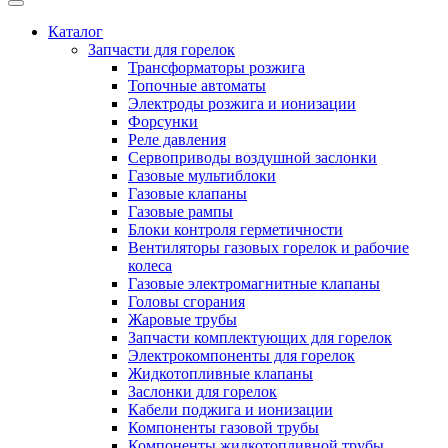
Каталог
Запчасти для горелок
Трансформаторы розжига
Топочные автоматы
Электроды розжига и ионизации
Форсунки
Реле давления
Сервоприводы воздушной заслонки
Газовые мультиблоки
Газовые клапаны
Газовые рампы
Блоки контроля герметичности
Вентиляторы газовых горелок и рабочие
колеса
Газовые электромагнитные клапаны
Головы сгорания
Жаровые трубы
Запчасти комплектующих для горелок
Электрокомпоненты для горелок
Жидкотопливные клапаны
Заслонки для горелок
Кабели поджига и ионизации
Компоненты газовой трубы
Компоненты жидкотопливной трубы