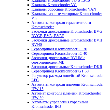
Клапаны Kromschroder VG 6-15/10
Клапаны Kromschroder VG
Клапаны сбросные Kromschroder VAN
Клапаны газовые моторные Kromschroder
VK
Автоматы контроля герметичности
Kromschroder
Заслонки дроссельные Kromschroder BVG,
BVGF, BVA, BVAF
Заслонки дроссельные Kromschroder BVH,
BVHS
Сервопривод Kromschroder IC 20
Сервопривод Kromschroder IC 40
Заслонки дроссельные BVHM с
сервоприводом МВ
Заслонки дроссельные Kromschroder DKR
Cервопривод Kromschroder GT 50
Регулятор расхода линейный Kromschroder
LFC
Автоматы контроля пламени Kromschroder
IFW 15
Автомат контроля пламени Kromschroder
IFW 50
Автоматы управления горелками
Kromschroder IFD