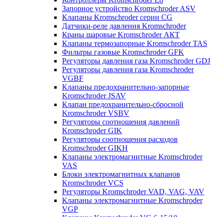
Запорное устройство Kromschroder ASV
Клапаны Kromschroder серии CG
Датчики-реле давления Kromschroder
Краны шаровые Kromschroder АКТ
Клапаны термозапорные Kromschroder TAS
Фильтры газовые Kromschroder GFK
Регуляторы давления газа Kromschroder GDJ
Регуляторы давления газа Kromschroder
VGBF
Клапаны предохранительно-запорные
Kromschroder JSAV
Клапан предохранительно-сбросной
Kromschroder VSBV
Регуляторы соотношения давлений
Kromschroder GIK
Регуляторы соотношения расходов
Kromschroder GIKH
Клапаны электромагнитные Kromschroder
VAS
Блоки электромагнитных клапанов
Kromschroder VCS
Регуляторы Kromschroder VAD, VAG, VAV
Клапаны электромагнитные Kromschroder
VGP