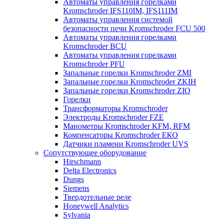
Автоматы управления горелками
Kromschroder IFS110IM, IFS111IM
Автоматы управления системой
безопасности печи Kromschroder FCU 500
Автоматы управления горелками
Kromschroder BCU
Автоматы управления горелками
Kromschroder PFU
Запальные горелки Kromschroder ZМI
Запальные горелки Kromschroder ZKIH
Запальные горелки Kromschroder ZIO
Горелки
Трансформаторы Kromschroder
Электроды Kromschroder FZE
Манометры Kromschroder KFM, RFM
Компенсаторы Kromschroder ЕКО
Датчики пламени Kromschroder UVS
Сопутствующее оборудование
Hirschmann
Delta Electronics
Dungs
Siemens
Твердотельные реле
Honeywell Analytics
Sylvania