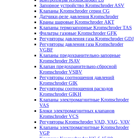
Запорное устройство Kromschroder ASV
Клапаны Kromschroder серии CG
Датчики-реле давления Kromschroder
Краны шаровые Kromschroder АКТ
Клапаны термозапорные Kromschroder TAS
Фильтры газовые Kromschroder GFK
Регуляторы давления газа Kromschroder GDJ
Регуляторы давления газа Kromschroder
VGBF
Клапаны предохранительно-запорные
Kromschroder JSAV
Клапан предохранительно-сбросной
Kromschroder VSBV
Регуляторы соотношения давлений
Kromschroder GIK
Регуляторы соотношения расходов
Kromschroder GIKH
Клапаны электромагнитные Kromschroder
VAS
Блоки электромагнитных клапанов
Kromschroder VCS
Регуляторы Kromschroder VAD, VAG, VAV
Клапаны электромагнитные Kromschroder
VGP