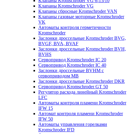
Клапаны Kromschroder VG 6-15/10
Клапаны Kromschroder VG
Клапаны сбросные Kromschroder VAN
Клапаны газовые моторные Kromschroder
VK
Автоматы контроля герметичности
Kromschroder
Заслонки дроссельные Kromschroder BVG,
BVGF, BVA, BVAF
Заслонки дроссельные Kromschroder BVH,
BVHS
Сервопривод Kromschroder IC 20
Сервопривод Kromschroder IC 40
Заслонки дроссельные BVHM с
сервоприводом МВ
Заслонки дроссельные Kromschroder DKR
Cервопривод Kromschroder GT 50
Регулятор расхода линейный Kromschroder
LFC
Автоматы контроля пламени Kromschroder
IFW 15
Автомат контроля пламени Kromschroder
IFW 50
Автоматы управления горелками
Kromschroder IFD