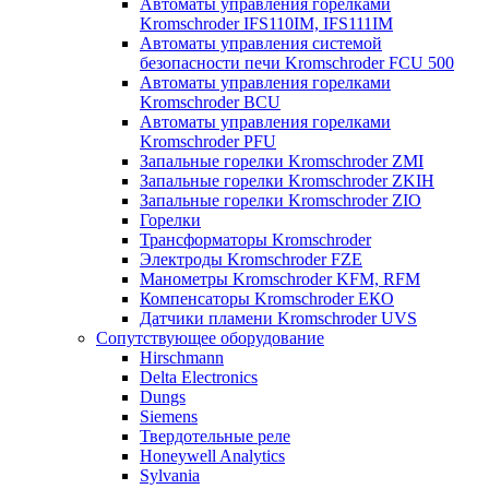
Автоматы управления горелками
Kromschroder IFS110IM, IFS111IM
Автоматы управления системой
безопасности печи Kromschroder FCU 500
Автоматы управления горелками
Kromschroder BCU
Автоматы управления горелками
Kromschroder PFU
Запальные горелки Kromschroder ZМI
Запальные горелки Kromschroder ZKIH
Запальные горелки Kromschroder ZIO
Горелки
Трансформаторы Kromschroder
Электроды Kromschroder FZE
Манометры Kromschroder KFM, RFM
Компенсаторы Kromschroder ЕКО
Датчики пламени Kromschroder UVS
Сопутствующее оборудование
Hirschmann
Delta Electronics
Dungs
Siemens
Твердотельные реле
Honeywell Analytics
Sylvania