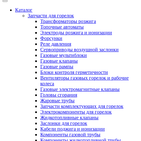
Каталог
Запчасти для горелок
Трансформаторы розжига
Топочные автоматы
Электроды розжига и ионизации
Форсунки
Реле давления
Сервоприводы воздушной заслонки
Газовые мультиблоки
Газовые клапаны
Газовые рампы
Блоки контроля герметичности
Вентиляторы газовых горелок и рабочие
колеса
Газовые электромагнитные клапаны
Головы сгорания
Жаровые трубы
Запчасти комплектующих для горелок
Электрокомпоненты для горелок
Жидкотопливные клапаны
Заслонки для горелок
Кабели поджига и ионизации
Компоненты газовой трубы
Компоненты жидкотопливной трубы