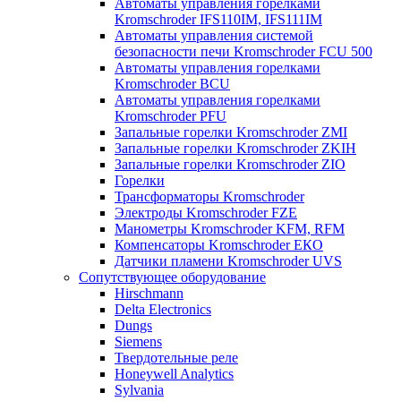
Автоматы управления горелками
Kromschroder IFS110IM, IFS111IM
Автоматы управления системой
безопасности печи Kromschroder FCU 500
Автоматы управления горелками
Kromschroder BCU
Автоматы управления горелками
Kromschroder PFU
Запальные горелки Kromschroder ZМI
Запальные горелки Kromschroder ZKIH
Запальные горелки Kromschroder ZIO
Горелки
Трансформаторы Kromschroder
Электроды Kromschroder FZE
Манометры Kromschroder KFM, RFM
Компенсаторы Kromschroder ЕКО
Датчики пламени Kromschroder UVS
Сопутствующее оборудование
Hirschmann
Delta Electronics
Dungs
Siemens
Твердотельные реле
Honeywell Analytics
Sylvania