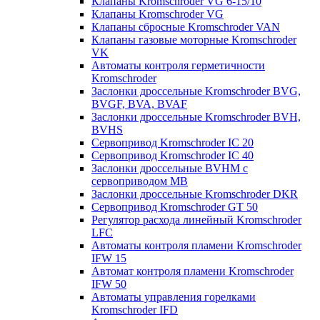
Клапаны Kromschroder VG 6-15/10
Клапаны Kromschroder VG
Клапаны сбросные Kromschroder VAN
Клапаны газовые моторные Kromschroder
VK
Автоматы контроля герметичности
Kromschroder
Заслонки дроссельные Kromschroder BVG,
BVGF, BVA, BVAF
Заслонки дроссельные Kromschroder BVH,
BVHS
Сервопривод Kromschroder IC 20
Сервопривод Kromschroder IC 40
Заслонки дроссельные BVHM с
сервоприводом МВ
Заслонки дроссельные Kromschroder DKR
Cервопривод Kromschroder GT 50
Регулятор расхода линейный Kromschroder
LFC
Автоматы контроля пламени Kromschroder
IFW 15
Автомат контроля пламени Kromschroder
IFW 50
Автоматы управления горелками
Kromschroder IFD