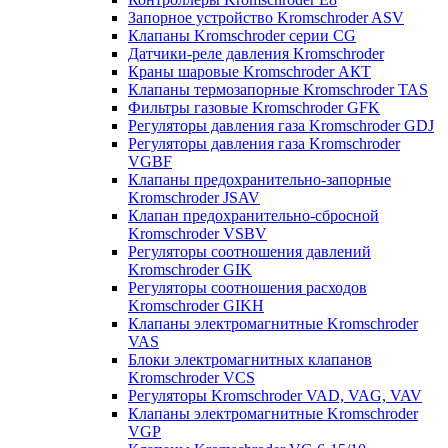
Запорное устройство Kromschroder ASV
Клапаны Kromschroder серии CG
Датчики-реле давления Kromschroder
Краны шаровые Kromschroder АКТ
Клапаны термозапорные Kromschroder TAS
Фильтры газовые Kromschroder GFK
Регуляторы давления газа Kromschroder GDJ
Регуляторы давления газа Kromschroder
VGBF
Клапаны предохранительно-запорные
Kromschroder JSAV
Клапан предохранительно-сбросной
Kromschroder VSBV
Регуляторы соотношения давлений
Kromschroder GIK
Регуляторы соотношения расходов
Kromschroder GIKH
Клапаны электромагнитные Kromschroder
VAS
Блоки электромагнитных клапанов
Kromschroder VCS
Регуляторы Kromschroder VAD, VAG, VAV
Клапаны электромагнитные Kromschroder
VGP