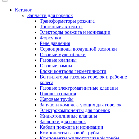
Каталог
Запчасти для горелок
Трансформаторы розжига
Топочные автоматы
Электроды розжига и ионизации
Форсунки
Реле давления
Сервоприводы воздушной заслонки
Газовые мультиблоки
Газовые клапаны
Газовые рампы
Блоки контроля герметичности
Вентиляторы газовых горелок и рабочие
колеса
Газовые электромагнитные клапаны
Головы сгорания
Жаровые трубы
Запчасти комплектующих для горелок
Электрокомпоненты для горелок
Жидкотопливные клапаны
Заслонки для горелок
Кабели поджига и ионизации
Компоненты газовой трубы
Компоненты жидкотопливной трубы