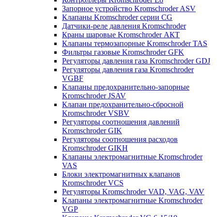
Запорное устройство Kromschroder ASV
Клапаны Kromschroder серии CG
Датчики-реле давления Kromschroder
Краны шаровые Kromschroder АКТ
Клапаны термозапорные Kromschroder TAS
Фильтры газовые Kromschroder GFK
Регуляторы давления газа Kromschroder GDJ
Регуляторы давления газа Kromschroder
VGBF
Клапаны предохранительно-запорные
Kromschroder JSAV
Клапан предохранительно-сбросной
Kromschroder VSBV
Регуляторы соотношения давлений
Kromschroder GIK
Регуляторы соотношения расходов
Kromschroder GIKH
Клапаны электромагнитные Kromschroder
VAS
Блоки электромагнитных клапанов
Kromschroder VCS
Регуляторы Kromschroder VAD, VAG, VAV
Клапаны электромагнитные Kromschroder
VGP