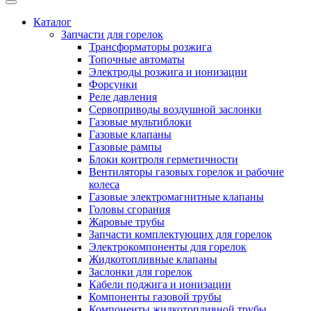
Каталог
Запчасти для горелок
Трансформаторы розжига
Топочные автоматы
Электроды розжига и ионизации
Форсунки
Реле давления
Сервоприводы воздушной заслонки
Газовые мультиблоки
Газовые клапаны
Газовые рампы
Блоки контроля герметичности
Вентиляторы газовых горелок и рабочие
колеса
Газовые электромагнитные клапаны
Головы сгорания
Жаровые трубы
Запчасти комплектующих для горелок
Электрокомпоненты для горелок
Жидкотопливные клапаны
Заслонки для горелок
Кабели поджига и ионизации
Компоненты газовой трубы
Компоненты жидкотопливной трубы