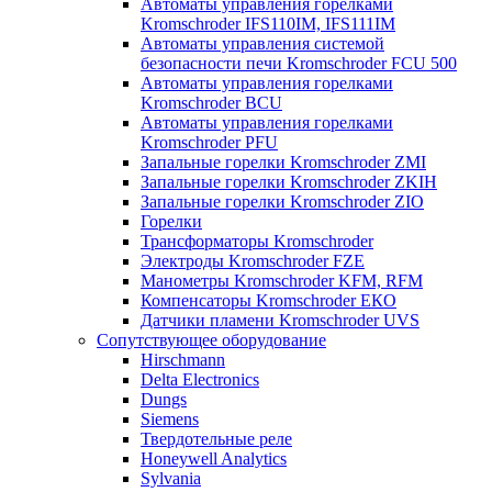
Автоматы управления горелками
Kromschroder IFS110IM, IFS111IM
Автоматы управления системой
безопасности печи Kromschroder FCU 500
Автоматы управления горелками
Kromschroder BCU
Автоматы управления горелками
Kromschroder PFU
Запальные горелки Kromschroder ZМI
Запальные горелки Kromschroder ZKIH
Запальные горелки Kromschroder ZIO
Горелки
Трансформаторы Kromschroder
Электроды Kromschroder FZE
Манометры Kromschroder KFM, RFM
Компенсаторы Kromschroder ЕКО
Датчики пламени Kromschroder UVS
Сопутствующее оборудование
Hirschmann
Delta Electronics
Dungs
Siemens
Твердотельные реле
Honeywell Analytics
Sylvania