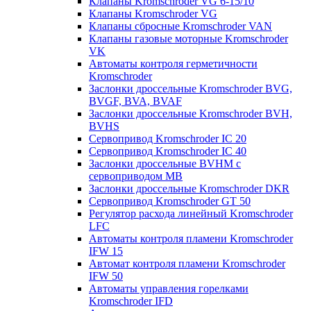
Клапаны Kromschroder VG 6-15/10
Клапаны Kromschroder VG
Клапаны сбросные Kromschroder VAN
Клапаны газовые моторные Kromschroder
VK
Автоматы контроля герметичности
Kromschroder
Заслонки дроссельные Kromschroder BVG,
BVGF, BVA, BVAF
Заслонки дроссельные Kromschroder BVH,
BVHS
Сервопривод Kromschroder IC 20
Сервопривод Kromschroder IC 40
Заслонки дроссельные BVHM с
сервоприводом МВ
Заслонки дроссельные Kromschroder DKR
Cервопривод Kromschroder GT 50
Регулятор расхода линейный Kromschroder
LFC
Автоматы контроля пламени Kromschroder
IFW 15
Автомат контроля пламени Kromschroder
IFW 50
Автоматы управления горелками
Kromschroder IFD