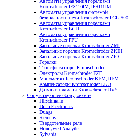
Автоматы управления горелками
Kromschroder IFS110IM, IFS111IM
Автоматы управления системой
безопасности печи Kromschroder FCU 500
Автоматы управления горелками
Kromschroder BCU
Автоматы управления горелками
Kromschroder PFU
Запальные горелки Kromschroder ZМI
Запальные горелки Kromschroder ZKIH
Запальные горелки Kromschroder ZIO
Горелки
Трансформаторы Kromschroder
Электроды Kromschroder FZE
Манометры Kromschroder KFM, RFM
Компенсаторы Kromschroder ЕКО
Датчики пламени Kromschroder UVS
Сопутствующее оборудование
Hirschmann
Delta Electronics
Dungs
Siemens
Твердотельные реле
Honeywell Analytics
Sylvania