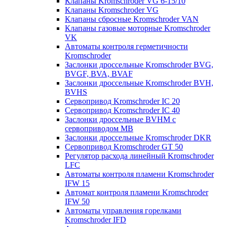
Клапаны Kromschroder VG 6-15/10
Клапаны Kromschroder VG
Клапаны сбросные Kromschroder VAN
Клапаны газовые моторные Kromschroder
VK
Автоматы контроля герметичности
Kromschroder
Заслонки дроссельные Kromschroder BVG,
BVGF, BVA, BVAF
Заслонки дроссельные Kromschroder BVH,
BVHS
Сервопривод Kromschroder IC 20
Сервопривод Kromschroder IC 40
Заслонки дроссельные BVHM с
сервоприводом МВ
Заслонки дроссельные Kromschroder DKR
Cервопривод Kromschroder GT 50
Регулятор расхода линейный Kromschroder
LFC
Автоматы контроля пламени Kromschroder
IFW 15
Автомат контроля пламени Kromschroder
IFW 50
Автоматы управления горелками
Kromschroder IFD