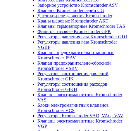
Запорное устройство Kromschroder ASV
Клапаны Kromschroder серии CG
Датчики-реле давления Kromschroder
Краны шаровые Kromschroder АКТ
Клапаны термозапорные Kromschroder TAS
Фильтры газовые Kromschroder GFK
Регуляторы давления газа Kromschroder GDJ
Регуляторы давления газа Kromschroder
VGBF
Клапаны предохранительно-запорные
Kromschroder JSAV
Клапан предохранительно-сбросной
Kromschroder VSBV
Регуляторы соотношения давлений
Kromschroder GIK
Регуляторы соотношения расходов
Kromschroder GIKH
Клапаны электромагнитные Kromschroder
VAS
Блоки электромагнитных клапанов
Kromschroder VCS
Регуляторы Kromschroder VAD, VAG, VAV
Клапаны электромагнитные Kromschroder
VGP