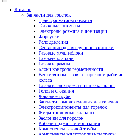
Каталог
Запчасти для горелок
Трансформаторы розжига
Топочные автоматы
Электроды розжига и ионизации
Форсунки
Реле давления
Сервоприводы воздушной заслонки
Газовые мультиблоки
Газовые клапаны
Газовые рампы
Блоки контроля герметичности
Вентиляторы газовых горелок и рабочие
колеса
Газовые электромагнитные клапаны
Головы сгорания
Жаровые трубы
Запчасти комплектующих для горелок
Электрокомпоненты для горелок
Жидкотопливные клапаны
Заслонки для горелок
Кабели поджига и ионизации
Компоненты газовой трубы
Компоненты жидкотопливной трубы