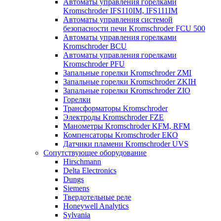
Автоматы управления горелками
Kromschroder IFS110IM, IFS111IM
Автоматы управления системой
безопасности печи Kromschroder FCU 500
Автоматы управления горелками
Kromschroder BCU
Автоматы управления горелками
Kromschroder PFU
Запальные горелки Kromschroder ZМI
Запальные горелки Kromschroder ZKIH
Запальные горелки Kromschroder ZIO
Горелки
Трансформаторы Kromschroder
Электроды Kromschroder FZE
Манометры Kromschroder KFM, RFM
Компенсаторы Kromschroder ЕКО
Датчики пламени Kromschroder UVS
Сопутствующее оборудование
Hirschmann
Delta Electronics
Dungs
Siemens
Твердотельные реле
Honeywell Analytics
Sylvania