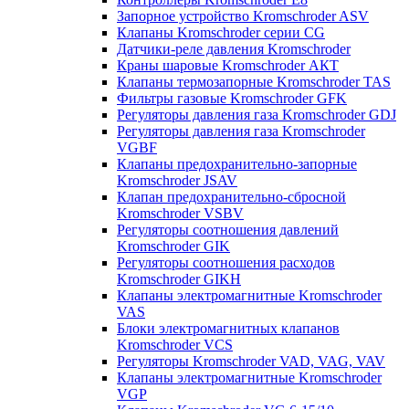
Запорное устройство Kromschroder ASV
Клапаны Kromschroder серии CG
Датчики-реле давления Kromschroder
Краны шаровые Kromschroder АКТ
Клапаны термозапорные Kromschroder TAS
Фильтры газовые Kromschroder GFK
Регуляторы давления газа Kromschroder GDJ
Регуляторы давления газа Kromschroder
VGBF
Клапаны предохранительно-запорные
Kromschroder JSAV
Клапан предохранительно-сбросной
Kromschroder VSBV
Регуляторы соотношения давлений
Kromschroder GIK
Регуляторы соотношения расходов
Kromschroder GIKH
Клапаны электромагнитные Kromschroder
VAS
Блоки электромагнитных клапанов
Kromschroder VCS
Регуляторы Kromschroder VAD, VAG, VAV
Клапаны электромагнитные Kromschroder
VGP