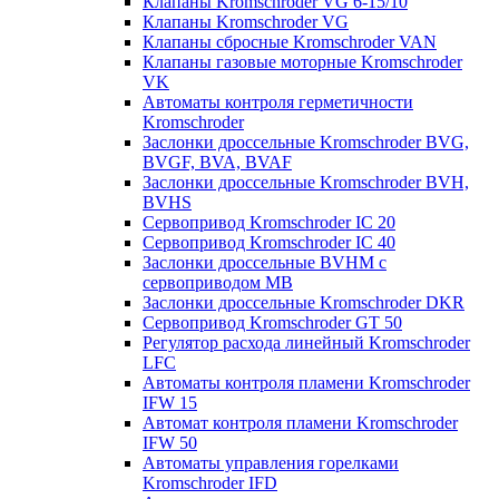
Клапаны Kromschroder VG 6-15/10
Клапаны Kromschroder VG
Клапаны сбросные Kromschroder VAN
Клапаны газовые моторные Kromschroder
VK
Автоматы контроля герметичности
Kromschroder
Заслонки дроссельные Kromschroder BVG,
BVGF, BVA, BVAF
Заслонки дроссельные Kromschroder BVH,
BVHS
Сервопривод Kromschroder IC 20
Сервопривод Kromschroder IC 40
Заслонки дроссельные BVHM с
сервоприводом МВ
Заслонки дроссельные Kromschroder DKR
Cервопривод Kromschroder GT 50
Регулятор расхода линейный Kromschroder
LFC
Автоматы контроля пламени Kromschroder
IFW 15
Автомат контроля пламени Kromschroder
IFW 50
Автоматы управления горелками
Kromschroder IFD