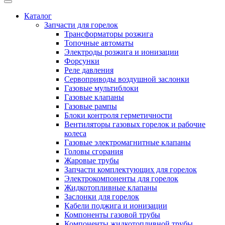
Каталог
Запчасти для горелок
Трансформаторы розжига
Топочные автоматы
Электроды розжига и ионизации
Форсунки
Реле давления
Сервоприводы воздушной заслонки
Газовые мультиблоки
Газовые клапаны
Газовые рампы
Блоки контроля герметичности
Вентиляторы газовых горелок и рабочие
колеса
Газовые электромагнитные клапаны
Головы сгорания
Жаровые трубы
Запчасти комплектующих для горелок
Электрокомпоненты для горелок
Жидкотопливные клапаны
Заслонки для горелок
Кабели поджига и ионизации
Компоненты газовой трубы
Компоненты жидкотопливной трубы