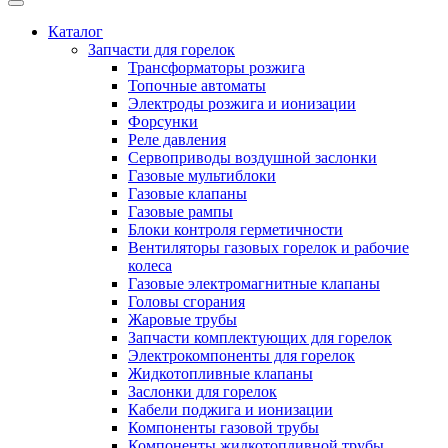
Каталог
Запчасти для горелок
Трансформаторы розжига
Топочные автоматы
Электроды розжига и ионизации
Форсунки
Реле давления
Сервоприводы воздушной заслонки
Газовые мультиблоки
Газовые клапаны
Газовые рампы
Блоки контроля герметичности
Вентиляторы газовых горелок и рабочие
колеса
Газовые электромагнитные клапаны
Головы сгорания
Жаровые трубы
Запчасти комплектующих для горелок
Электрокомпоненты для горелок
Жидкотопливные клапаны
Заслонки для горелок
Кабели поджига и ионизации
Компоненты газовой трубы
Компоненты жидкотопливной трубы