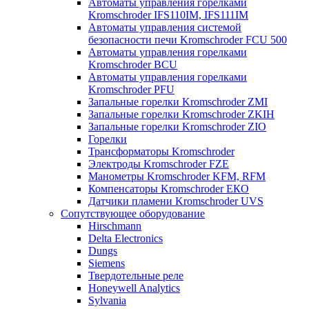
Автоматы управления горелками
Kromschroder IFS110IM, IFS111IM
Автоматы управления системой
безопасности печи Kromschroder FCU 500
Автоматы управления горелками
Kromschroder BCU
Автоматы управления горелками
Kromschroder PFU
Запальные горелки Kromschroder ZМI
Запальные горелки Kromschroder ZKIH
Запальные горелки Kromschroder ZIO
Горелки
Трансформаторы Kromschroder
Электроды Kromschroder FZE
Манометры Kromschroder KFM, RFM
Компенсаторы Kromschroder ЕКО
Датчики пламени Kromschroder UVS
Сопутствующее оборудование
Hirschmann
Delta Electronics
Dungs
Siemens
Твердотельные реле
Honeywell Analytics
Sylvania