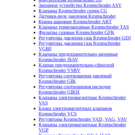
Запорное устройство Kromschroder ASV
Клапаны Kromschroder серии CG
Датчики-реле давления Kromschroder
Краны шаровые Kromschroder АКТ
Клапаны термозапорные Kromschroder TAS
Фильтры газовые Kromschroder GFK
Регуляторы давления газа Kromschroder GDJ
Регуляторы давления газа Kromschroder
VGBF
Клапаны предохранительно-запорные
Kromschroder JSAV
Клапан предохранительно-сбросной
Kromschroder VSBV
Регуляторы соотношения давлений
Kromschroder GIK
Регуляторы соотношения расходов
Kromschroder GIKH
Клапаны электромагнитные Kromschroder
VAS
Блоки электромагнитных клапанов
Kromschroder VCS
Регуляторы Kromschroder VAD, VAG, VAV
Клапаны электромагнитные Kromschroder
VGP