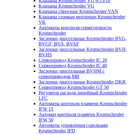
Клапаны Kromschroder VG 6-15/10
Клапаны Kromschroder VG
Клапаны сбросные Kromschroder VAN
Клапаны газовые моторные Kromschroder
VK
Автоматы контроля герметичности
Kromschroder
Заслонки дроссельные Kromschroder BVG,
BVGF, BVA, BVAF
Заслонки дроссельные Kromschroder BVH,
BVHS
Сервопривод Kromschroder IC 20
Сервопривод Kromschroder IC 40
Заслонки дроссельные BVHM с
сервоприводом МВ
Заслонки дроссельные Kromschroder DKR
Cервопривод Kromschroder GT 50
Регулятор расхода линейный Kromschroder
LFC
Автоматы контроля пламени Kromschroder
IFW 15
Автомат контроля пламени Kromschroder
IFW 50
Автоматы управления горелками
Kromschroder IFD