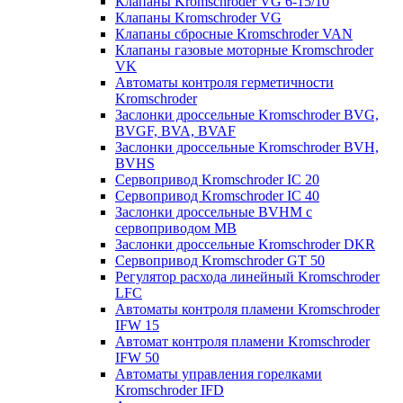
Клапаны Kromschroder VG 6-15/10
Клапаны Kromschroder VG
Клапаны сбросные Kromschroder VAN
Клапаны газовые моторные Kromschroder
VK
Автоматы контроля герметичности
Kromschroder
Заслонки дроссельные Kromschroder BVG,
BVGF, BVA, BVAF
Заслонки дроссельные Kromschroder BVH,
BVHS
Сервопривод Kromschroder IC 20
Сервопривод Kromschroder IC 40
Заслонки дроссельные BVHM с
сервоприводом МВ
Заслонки дроссельные Kromschroder DKR
Cервопривод Kromschroder GT 50
Регулятор расхода линейный Kromschroder
LFC
Автоматы контроля пламени Kromschroder
IFW 15
Автомат контроля пламени Kromschroder
IFW 50
Автоматы управления горелками
Kromschroder IFD