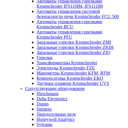
Автоматы управления горелками
Kromschroder IFS110IM, IFS111IM
Автоматы управления системой
безопасности печи Kromschroder FCU 500
Автоматы управления горелками
Kromschroder BCU
Автоматы управления горелками
Kromschroder PFU
Запальные горелки Kromschroder ZМI
Запальные горелки Kromschroder ZKIH
Запальные горелки Kromschroder ZIO
Горелки
Трансформаторы Kromschroder
Электроды Kromschroder FZE
Манометры Kromschroder KFM, RFM
Компенсаторы Kromschroder ЕКО
Датчики пламени Kromschroder UVS
Сопутствующее оборудование
Hirschmann
Delta Electronics
Dungs
Siemens
Твердотельные реле
Honeywell Analytics
Sylvania