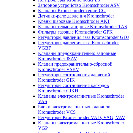
Запорное устройство Kromschroder ASV
Клапаны Kromschroder серии CG
Датчики-реле давления Kromschroder
Краны шаровые Kromschroder АКТ
Клапаны термозапорные Kromschroder TAS
Фильтры газовые Kromschroder GFK
Регуляторы давления газа Kromschroder GDJ
Регуляторы давления газа Kromschroder
VGBF
Клапаны предохранительно-запорные
Kromschroder JSAV
Клапан предохранительно-сбросной
Kromschroder VSBV
Регуляторы соотношения давлений
Kromschroder GIK
Регуляторы соотношения расходов
Kromschroder GIKH
Клапаны электромагнитные Kromschroder
VAS
Блоки электромагнитных клапанов
Kromschroder VCS
Регуляторы Kromschroder VAD, VAG, VAV
Клапаны электромагнитные Kromschroder
VGP