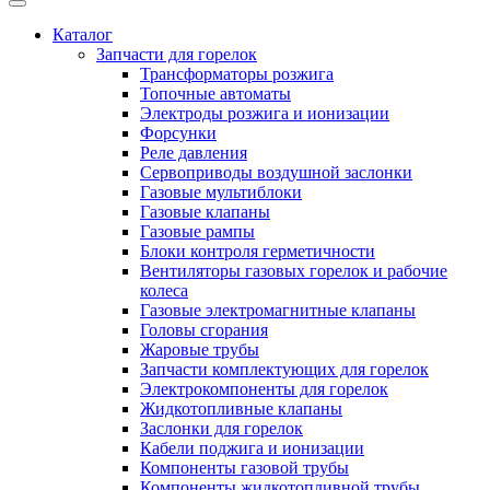
Каталог
Запчасти для горелок
Трансформаторы розжига
Топочные автоматы
Электроды розжига и ионизации
Форсунки
Реле давления
Сервоприводы воздушной заслонки
Газовые мультиблоки
Газовые клапаны
Газовые рампы
Блоки контроля герметичности
Вентиляторы газовых горелок и рабочие
колеса
Газовые электромагнитные клапаны
Головы сгорания
Жаровые трубы
Запчасти комплектующих для горелок
Электрокомпоненты для горелок
Жидкотопливные клапаны
Заслонки для горелок
Кабели поджига и ионизации
Компоненты газовой трубы
Компоненты жидкотопливной трубы