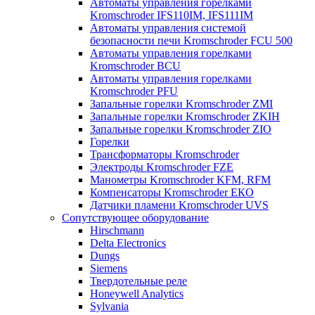
Автоматы управления горелками
Kromschroder IFS110IM, IFS111IM
Автоматы управления системой
безопасности печи Kromschroder FCU 500
Автоматы управления горелками
Kromschroder BCU
Автоматы управления горелками
Kromschroder PFU
Запальные горелки Kromschroder ZМI
Запальные горелки Kromschroder ZKIH
Запальные горелки Kromschroder ZIO
Горелки
Трансформаторы Kromschroder
Электроды Kromschroder FZE
Манометры Kromschroder KFM, RFM
Компенсаторы Kromschroder ЕКО
Датчики пламени Kromschroder UVS
Сопутствующее оборудование
Hirschmann
Delta Electronics
Dungs
Siemens
Твердотельные реле
Honeywell Analytics
Sylvania