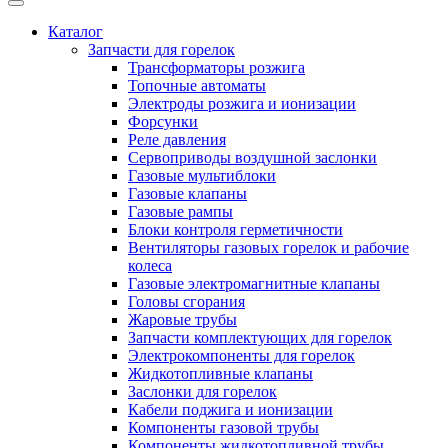
Каталог
Запчасти для горелок
Трансформаторы розжига
Топочные автоматы
Электроды розжига и ионизации
Форсунки
Реле давления
Сервоприводы воздушной заслонки
Газовые мультиблоки
Газовые клапаны
Газовые рампы
Блоки контроля герметичности
Вентиляторы газовых горелок и рабочие
колеса
Газовые электромагнитные клапаны
Головы сгорания
Жаровые трубы
Запчасти комплектующих для горелок
Электрокомпоненты для горелок
Жидкотопливные клапаны
Заслонки для горелок
Кабели поджига и ионизации
Компоненты газовой трубы
Компоненты жидкотопливной трубы