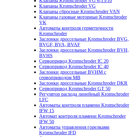
Клапаны Kromschroder VG 6-15/10
Клапаны Kromschroder VG
Клапаны сбросные Kromschroder VAN
Клапаны газовые моторные Kromschroder
VK
Автоматы контроля герметичности
Kromschroder
Заслонки дроссельные Kromschroder BVG,
BVGF, BVA, BVAF
Заслонки дроссельные Kromschroder BVH,
BVHS
Сервопривод Kromschroder IC 20
Сервопривод Kromschroder IC 40
Заслонки дроссельные BVHM с
сервоприводом МВ
Заслонки дроссельные Kromschroder DKR
Cервопривод Kromschroder GT 50
Регулятор расхода линейный Kromschroder
LFC
Автоматы контроля пламени Kromschroder
IFW 15
Автомат контроля пламени Kromschroder
IFW 50
Автоматы управления горелками
Kromschroder IFD