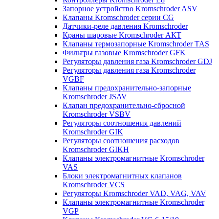
Запорное устройство Kromschroder ASV
Клапаны Kromschroder серии CG
Датчики-реле давления Kromschroder
Краны шаровые Kromschroder АКТ
Клапаны термозапорные Kromschroder TAS
Фильтры газовые Kromschroder GFK
Регуляторы давления газа Kromschroder GDJ
Регуляторы давления газа Kromschroder
VGBF
Клапаны предохранительно-запорные
Kromschroder JSAV
Клапан предохранительно-сбросной
Kromschroder VSBV
Регуляторы соотношения давлений
Kromschroder GIK
Регуляторы соотношения расходов
Kromschroder GIKH
Клапаны электромагнитные Kromschroder
VAS
Блоки электромагнитных клапанов
Kromschroder VCS
Регуляторы Kromschroder VAD, VAG, VAV
Клапаны электромагнитные Kromschroder
VGP