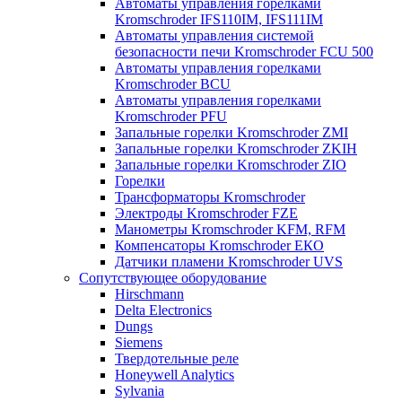
Автоматы управления горелками
Kromschroder IFS110IM, IFS111IM
Автоматы управления системой
безопасности печи Kromschroder FCU 500
Автоматы управления горелками
Kromschroder BCU
Автоматы управления горелками
Kromschroder PFU
Запальные горелки Kromschroder ZМI
Запальные горелки Kromschroder ZKIH
Запальные горелки Kromschroder ZIO
Горелки
Трансформаторы Kromschroder
Электроды Kromschroder FZE
Манометры Kromschroder KFM, RFM
Компенсаторы Kromschroder ЕКО
Датчики пламени Kromschroder UVS
Сопутствующее оборудование
Hirschmann
Delta Electronics
Dungs
Siemens
Твердотельные реле
Honeywell Analytics
Sylvania