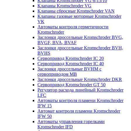
Клапаны Kromschroder VG 6-15/10
Клапаны Kromschroder VG
Клапаны сбросные Kromschroder VAN
Клапаны газовые моторные Kromschroder
VK
Автоматы контроля герметичности
Kromschroder
Заслонки дроссельные Kromschroder BVG,
BVGF, BVA, BVAF
Заслонки дроссельные Kromschroder BVH,
BVHS
Сервопривод Kromschroder IC 20
Сервопривод Kromschroder IC 40
Заслонки дроссельные BVHM с
сервоприводом МВ
Заслонки дроссельные Kromschroder DKR
Cервопривод Kromschroder GT 50
Регулятор расхода линейный Kromschroder
LFC
Автоматы контроля пламени Kromschroder
IFW 15
Автомат контроля пламени Kromschroder
IFW 50
Автоматы управления горелками
Kromschroder IFD