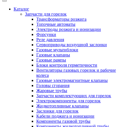
Каталог
Запчасти для горелок
Трансформаторы розжига
Топочные автоматы
Электроды розжига и ионизации
Форсунки
Реле давления
Сервоприводы воздушной заслонки
Газовые мультиблоки
Газовые клапаны
Газовые рампы
Блоки контроля герметичности
Вентиляторы газовых горелок и рабочие
колеса
Газовые электромагнитные клапаны
Головы сгорания
Жаровые трубы
Запчасти комплектующих для горелок
Электрокомпоненты для горелок
Жидкотопливные клапаны
Заслонки для горелок
Кабели поджига и ионизации
Компоненты газовой трубы
Компоненты жидкотопливной трубы