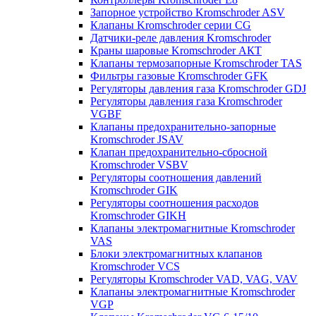
Запорное устройство Kromschroder ASV
Клапаны Kromschroder серии CG
Датчики-реле давления Kromschroder
Краны шаровые Kromschroder АКТ
Клапаны термозапорные Kromschroder TAS
Фильтры газовые Kromschroder GFK
Регуляторы давления газа Kromschroder GDJ
Регуляторы давления газа Kromschroder
VGBF
Клапаны предохранительно-запорные
Kromschroder JSAV
Клапан предохранительно-сбросной
Kromschroder VSBV
Регуляторы соотношения давлений
Kromschroder GIK
Регуляторы соотношения расходов
Kromschroder GIKH
Клапаны электромагнитные Kromschroder
VAS
Блоки электромагнитных клапанов
Kromschroder VCS
Регуляторы Kromschroder VAD, VAG, VAV
Клапаны электромагнитные Kromschroder
VGP