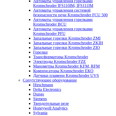
Автоматы управления горелками
Kromschroder IFS110IM, IFS111IM
Автоматы управления системой
безопасности печи Kromschroder FCU 500
Автоматы управления горелками
Kromschroder BCU
Автоматы управления горелками
Kromschroder PFU
Запальные горелки Kromschroder ZМI
Запальные горелки Kromschroder ZKIH
Запальные горелки Kromschroder ZIO
Горелки
Трансформаторы Kromschroder
Электроды Kromschroder FZE
Манометры Kromschroder KFM, RFM
Компенсаторы Kromschroder ЕКО
Датчики пламени Kromschroder UVS
Сопутствующее оборудование
Hirschmann
Delta Electronics
Dungs
Siemens
Твердотельные реле
Honeywell Analytics
Sylvania