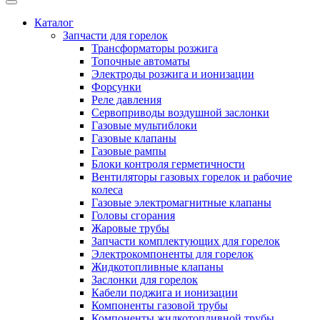
Каталог
Запчасти для горелок
Трансформаторы розжига
Топочные автоматы
Электроды розжига и ионизации
Форсунки
Реле давления
Сервоприводы воздушной заслонки
Газовые мультиблоки
Газовые клапаны
Газовые рампы
Блоки контроля герметичности
Вентиляторы газовых горелок и рабочие
колеса
Газовые электромагнитные клапаны
Головы сгорания
Жаровые трубы
Запчасти комплектующих для горелок
Электрокомпоненты для горелок
Жидкотопливные клапаны
Заслонки для горелок
Кабели поджига и ионизации
Компоненты газовой трубы
Компоненты жидкотопливной трубы