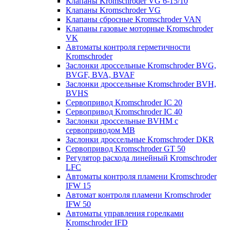
Клапаны Kromschroder VG 6-15/10
Клапаны Kromschroder VG
Клапаны сбросные Kromschroder VAN
Клапаны газовые моторные Kromschroder
VK
Автоматы контроля герметичности
Kromschroder
Заслонки дроссельные Kromschroder BVG,
BVGF, BVA, BVAF
Заслонки дроссельные Kromschroder BVH,
BVHS
Сервопривод Kromschroder IC 20
Сервопривод Kromschroder IC 40
Заслонки дроссельные BVHM с
сервоприводом МВ
Заслонки дроссельные Kromschroder DKR
Cервопривод Kromschroder GT 50
Регулятор расхода линейный Kromschroder
LFC
Автоматы контроля пламени Kromschroder
IFW 15
Автомат контроля пламени Kromschroder
IFW 50
Автоматы управления горелками
Kromschroder IFD