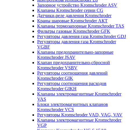
Запорное устройство Kromschroder ASV
Клапаны Kromschroder серии CG
Датчики-реле давления Kromschroder
Краны шаровые Kromschroder АКТ
Клапаны термозапорные Kromschroder TAS
Фильтры газовые Kromschroder GFK
Регуляторы давления газа Kromschroder GDJ
Регуляторы давления газа Kromschroder
VGBF
Клапаны предохранительно-запорные
Kromschroder JSAV
Клапан предохранительно-сбросной
Kromschroder VSBV
Регуляторы соотношения давлений
Kromschroder GIK
Регуляторы соотношения расходов
Kromschroder GIKH
Клапаны электромагнитные Kromschroder
VAS
Блоки электромагнитных клапанов
Kromschroder VCS
Регуляторы Kromschroder VAD, VAG, VAV
Клапаны электромагнитные Kromschroder
VGP