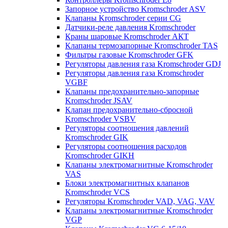
Запорное устройство Kromschroder ASV
Клапаны Kromschroder серии CG
Датчики-реле давления Kromschroder
Краны шаровые Kromschroder АКТ
Клапаны термозапорные Kromschroder TAS
Фильтры газовые Kromschroder GFK
Регуляторы давления газа Kromschroder GDJ
Регуляторы давления газа Kromschroder
VGBF
Клапаны предохранительно-запорные
Kromschroder JSAV
Клапан предохранительно-сбросной
Kromschroder VSBV
Регуляторы соотношения давлений
Kromschroder GIK
Регуляторы соотношения расходов
Kromschroder GIKH
Клапаны электромагнитные Kromschroder
VAS
Блоки электромагнитных клапанов
Kromschroder VCS
Регуляторы Kromschroder VAD, VAG, VAV
Клапаны электромагнитные Kromschroder
VGP