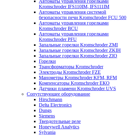
Автоматы управления горелками
Kromschroder IFS110IM, IFS111IM
Автоматы управления системой
безопасности печи Kromschroder FCU 500
Автоматы управления горелками
Kromschroder BCU
Автоматы управления горелками
Kromschroder PFU
Запальные горелки Kromschroder ZМI
Запальные горелки Kromschroder ZKIH
Запальные горелки Kromschroder ZIO
Горелки
Трансформаторы Kromschroder
Электроды Kromschroder FZE
Манометры Kromschroder KFM, RFM
Компенсаторы Kromschroder ЕКО
Датчики пламени Kromschroder UVS
Сопутствующее оборудование
Hirschmann
Delta Electronics
Dungs
Siemens
Твердотельные реле
Honeywell Analytics
Sylvania