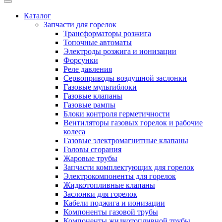
Каталог
Запчасти для горелок
Трансформаторы розжига
Топочные автоматы
Электроды розжига и ионизации
Форсунки
Реле давления
Сервоприводы воздушной заслонки
Газовые мультиблоки
Газовые клапаны
Газовые рампы
Блоки контроля герметичности
Вентиляторы газовых горелок и рабочие
колеса
Газовые электромагнитные клапаны
Головы сгорания
Жаровые трубы
Запчасти комплектующих для горелок
Электрокомпоненты для горелок
Жидкотопливные клапаны
Заслонки для горелок
Кабели поджига и ионизации
Компоненты газовой трубы
Компоненты жидкотопливной трубы