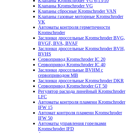
Клапаны Kromschroder VG 6-15/10
Клапаны Kromschroder VG
Клапаны сбросные Kromschroder VAN
Клапаны газовые моторные Kromschroder
VK
Автоматы контроля герметичности
Kromschroder
Заслонки дроссельные Kromschroder BVG,
BVGF, BVA, BVAF
Заслонки дроссельные Kromschroder BVH,
BVHS
Сервопривод Kromschroder IC 20
Сервопривод Kromschroder IC 40
Заслонки дроссельные BVHM с
сервоприводом МВ
Заслонки дроссельные Kromschroder DKR
Cервопривод Kromschroder GT 50
Регулятор расхода линейный Kromschroder
LFC
Автоматы контроля пламени Kromschroder
IFW 15
Автомат контроля пламени Kromschroder
IFW 50
Автоматы управления горелками
Kromschroder IFD