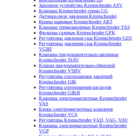
Запорное устройство Kromschroder ASV
Клапаны Kromschroder серии CG
Датчики-реле давления Kromschroder
Краны шаровые Kromschroder АКТ
Клапаны термозапорные Kromschroder TAS
Фильтры газовые Kromschroder GFK
Регуляторы давления газа Kromschroder GDJ
Регуляторы давления газа Kromschroder
VGBF
Клапаны предохранительно-запорные
Kromschroder JSAV
Клапан предохранительно-сбросной
Kromschroder VSBV
Регуляторы соотношения давлений
Kromschroder GIK
Регуляторы соотношения расходов
Kromschroder GIKH
Клапаны электромагнитные Kromschroder
VAS
Блоки электромагнитных клапанов
Kromschroder VCS
Регуляторы Kromschroder VAD, VAG, VAV
Клапаны электромагнитные Kromschroder
VGP