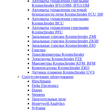
Автоматы управления горелками
Kromschroder IFS110IM, IFS111IM
Автоматы управления системой
безопасности печи Kromschroder FCU 500
Автоматы управления горелками
Kromschroder BCU
Автоматы управления горелками
Kromschroder PFU
Запальные горелки Kromschroder ZМI
Запальные горелки Kromschroder ZKIH
Запальные горелки Kromschroder ZIO
Горелки
Трансформаторы Kromschroder
Электроды Kromschroder FZE
Манометры Kromschroder KFM, RFM
Компенсаторы Kromschroder ЕКО
Датчики пламени Kromschroder UVS
Сопутствующее оборудование
Hirschmann
Delta Electronics
Dungs
Siemens
Твердотельные реле
Honeywell Analytics
Sylvania