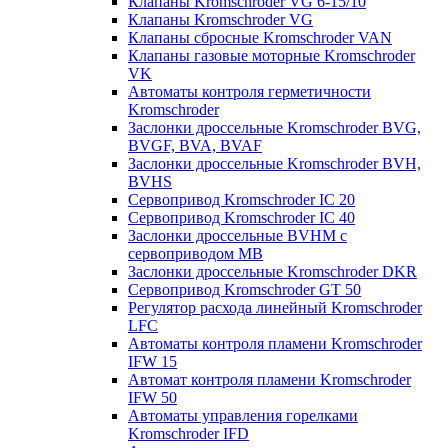
Клапаны Kromschroder VG 6-15/10
Клапаны Kromschroder VG
Клапаны сбросные Kromschroder VAN
Клапаны газовые моторные Kromschroder
VK
Автоматы контроля герметичности
Kromschroder
Заслонки дроссельные Kromschroder BVG,
BVGF, BVA, BVAF
Заслонки дроссельные Kromschroder BVH,
BVHS
Сервопривод Kromschroder IC 20
Сервопривод Kromschroder IC 40
Заслонки дроссельные BVHM с
сервоприводом МВ
Заслонки дроссельные Kromschroder DKR
Cервопривод Kromschroder GT 50
Регулятор расхода линейный Kromschroder
LFC
Автоматы контроля пламени Kromschroder
IFW 15
Автомат контроля пламени Kromschroder
IFW 50
Автоматы управления горелками
Kromschroder IFD