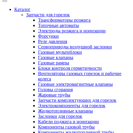
Каталог
Запчасти для горелок
Трансформаторы розжига
Топочные автоматы
Электроды розжига и ионизации
Форсунки
Реле давления
Сервоприводы воздушной заслонки
Газовые мультиблоки
Газовые клапаны
Газовые рампы
Блоки контроля герметичности
Вентиляторы газовых горелок и рабочие
колеса
Газовые электромагнитные клапаны
Головы сгорания
Жаровые трубы
Запчасти комплектующих для горелок
Электрокомпоненты для горелок
Жидкотопливные клапаны
Заслонки для горелок
Кабели поджига и ионизации
Компоненты газовой трубы
Компоненты жидкотопливной трубы