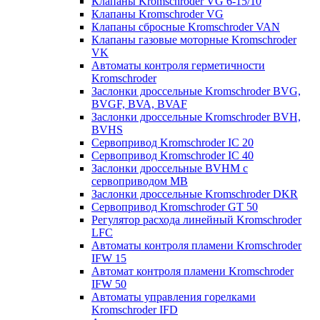
Клапаны Kromschroder VG 6-15/10
Клапаны Kromschroder VG
Клапаны сбросные Kromschroder VAN
Клапаны газовые моторные Kromschroder
VK
Автоматы контроля герметичности
Kromschroder
Заслонки дроссельные Kromschroder BVG,
BVGF, BVA, BVAF
Заслонки дроссельные Kromschroder BVH,
BVHS
Сервопривод Kromschroder IC 20
Сервопривод Kromschroder IC 40
Заслонки дроссельные BVHM с
сервоприводом МВ
Заслонки дроссельные Kromschroder DKR
Cервопривод Kromschroder GT 50
Регулятор расхода линейный Kromschroder
LFC
Автоматы контроля пламени Kromschroder
IFW 15
Автомат контроля пламени Kromschroder
IFW 50
Автоматы управления горелками
Kromschroder IFD