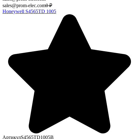
sales@prom-elec.com
0
₽
Honeywell S4565TD 1005
Артикул
S4565TD1005B