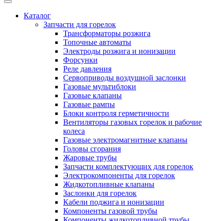
Каталог
Запчасти для горелок
Трансформаторы розжига
Топочные автоматы
Электроды розжига и ионизации
Форсунки
Реле давления
Сервоприводы воздушной заслонки
Газовые мультиблоки
Газовые клапаны
Газовые рампы
Блоки контроля герметичности
Вентиляторы газовых горелок и рабочие
колеса
Газовые электромагнитные клапаны
Головы сгорания
Жаровые трубы
Запчасти комплектующих для горелок
Электрокомпоненты для горелок
Жидкотопливные клапаны
Заслонки для горелок
Кабели поджига и ионизации
Компоненты газовой трубы
Компоненты жидкотопливной трубы