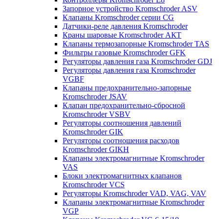
Запорное устройство Kromschroder ASV
Клапаны Kromschroder серии CG
Датчики-реле давления Kromschroder
Краны шаровые Kromschroder АКТ
Клапаны термозапорные Kromschroder TAS
Фильтры газовые Kromschroder GFK
Регуляторы давления газа Kromschroder GDJ
Регуляторы давления газа Kromschroder
VGBF
Клапаны предохранительно-запорные
Kromschroder JSAV
Клапан предохранительно-сбросной
Kromschroder VSBV
Регуляторы соотношения давлений
Kromschroder GIK
Регуляторы соотношения расходов
Kromschroder GIKH
Клапаны электромагнитные Kromschroder
VAS
Блоки электромагнитных клапанов
Kromschroder VCS
Регуляторы Kromschroder VAD, VAG, VAV
Клапаны электромагнитные Kromschroder
VGP