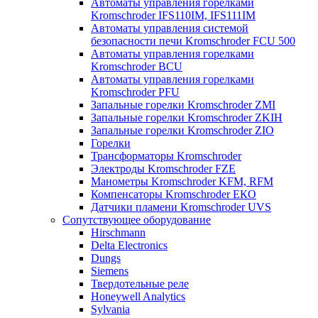
Автоматы управления горелками
Kromschroder IFS110IM, IFS111IM
Автоматы управления системой
безопасности печи Kromschroder FCU 500
Автоматы управления горелками
Kromschroder BCU
Автоматы управления горелками
Kromschroder PFU
Запальные горелки Kromschroder ZМI
Запальные горелки Kromschroder ZKIH
Запальные горелки Kromschroder ZIO
Горелки
Трансформаторы Kromschroder
Электроды Kromschroder FZE
Манометры Kromschroder KFM, RFM
Компенсаторы Kromschroder ЕКО
Датчики пламени Kromschroder UVS
Сопутствующее оборудование
Hirschmann
Delta Electronics
Dungs
Siemens
Твердотельные реле
Honeywell Analytics
Sylvania