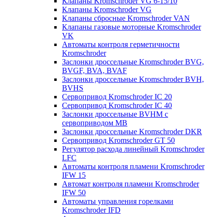
Клапаны Kromschroder VG 6-15/10
Клапаны Kromschroder VG
Клапаны сбросные Kromschroder VAN
Клапаны газовые моторные Kromschroder
VK
Автоматы контроля герметичности
Kromschroder
Заслонки дроссельные Kromschroder BVG,
BVGF, BVA, BVAF
Заслонки дроссельные Kromschroder BVH,
BVHS
Сервопривод Kromschroder IC 20
Сервопривод Kromschroder IC 40
Заслонки дроссельные BVHM с
сервоприводом МВ
Заслонки дроссельные Kromschroder DKR
Cервопривод Kromschroder GT 50
Регулятор расхода линейный Kromschroder
LFC
Автоматы контроля пламени Kromschroder
IFW 15
Автомат контроля пламени Kromschroder
IFW 50
Автоматы управления горелками
Kromschroder IFD