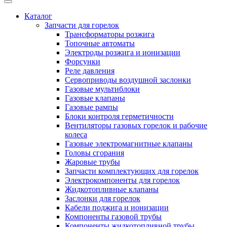
Каталог
Запчасти для горелок
Трансформаторы розжига
Топочные автоматы
Электроды розжига и ионизации
Форсунки
Реле давления
Сервоприводы воздушной заслонки
Газовые мультиблоки
Газовые клапаны
Газовые рампы
Блоки контроля герметичности
Вентиляторы газовых горелок и рабочие
колеса
Газовые электромагнитные клапаны
Головы сгорания
Жаровые трубы
Запчасти комплектующих для горелок
Электрокомпоненты для горелок
Жидкотопливные клапаны
Заслонки для горелок
Кабели поджига и ионизации
Компоненты газовой трубы
Компоненты жидкотопливной трубы