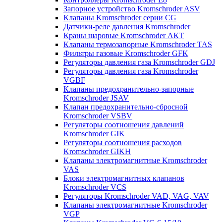
Запорное устройство Kromschroder ASV
Клапаны Kromschroder серии CG
Датчики-реле давления Kromschroder
Краны шаровые Kromschroder АКТ
Клапаны термозапорные Kromschroder TAS
Фильтры газовые Kromschroder GFK
Регуляторы давления газа Kromschroder GDJ
Регуляторы давления газа Kromschroder
VGBF
Клапаны предохранительно-запорные
Kromschroder JSAV
Клапан предохранительно-сбросной
Kromschroder VSBV
Регуляторы соотношения давлений
Kromschroder GIK
Регуляторы соотношения расходов
Kromschroder GIKH
Клапаны электромагнитные Kromschroder
VAS
Блоки электромагнитных клапанов
Kromschroder VCS
Регуляторы Kromschroder VAD, VAG, VAV
Клапаны электромагнитные Kromschroder
VGP