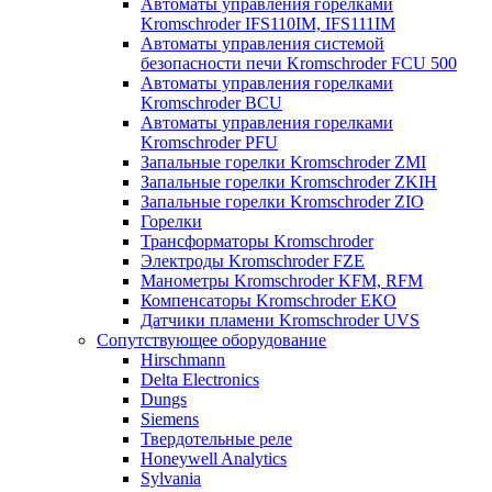
Автоматы управления горелками
Kromschroder IFS110IM, IFS111IM
Автоматы управления системой
безопасности печи Kromschroder FCU 500
Автоматы управления горелками
Kromschroder BCU
Автоматы управления горелками
Kromschroder PFU
Запальные горелки Kromschroder ZМI
Запальные горелки Kromschroder ZKIH
Запальные горелки Kromschroder ZIO
Горелки
Трансформаторы Kromschroder
Электроды Kromschroder FZE
Манометры Kromschroder KFM, RFM
Компенсаторы Kromschroder ЕКО
Датчики пламени Kromschroder UVS
Сопутствующее оборудование
Hirschmann
Delta Electronics
Dungs
Siemens
Твердотельные реле
Honeywell Analytics
Sylvania