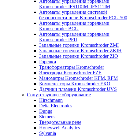
Автоматы управления горелками
Kromschroder IFS110IM, IFS111IM
Автоматы управления системой
безопасности печи Kromschroder FCU 500
Автоматы управления горелками
Kromschroder BCU
Автоматы управления горелками
Kromschroder PFU
Запальные горелки Kromschroder ZМI
Запальные горелки Kromschroder ZKIH
Запальные горелки Kromschroder ZIO
Горелки
Трансформаторы Kromschroder
Электроды Kromschroder FZE
Манометры Kromschroder KFM, RFM
Компенсаторы Kromschroder ЕКО
Датчики пламени Kromschroder UVS
Сопутствующее оборудование
Hirschmann
Delta Electronics
Dungs
Siemens
Твердотельные реле
Honeywell Analytics
Sylvania