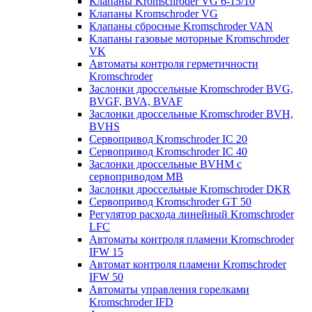
Клапаны Kromschroder VG 6-15/10
Клапаны Kromschroder VG
Клапаны сбросные Kromschroder VAN
Клапаны газовые моторные Kromschroder
VK
Автоматы контроля герметичности
Kromschroder
Заслонки дроссельные Kromschroder BVG,
BVGF, BVA, BVAF
Заслонки дроссельные Kromschroder BVH,
BVHS
Сервопривод Kromschroder IC 20
Сервопривод Kromschroder IC 40
Заслонки дроссельные BVHM с
сервоприводом МВ
Заслонки дроссельные Kromschroder DKR
Cервопривод Kromschroder GT 50
Регулятор расхода линейный Kromschroder
LFC
Автоматы контроля пламени Kromschroder
IFW 15
Автомат контроля пламени Kromschroder
IFW 50
Автоматы управления горелками
Kromschroder IFD