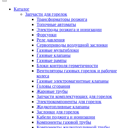
Каталог
Запчасти для горелок
Трансформаторы розжига
Топочные автоматы
Электроды розжига и ионизации
Форсунки
Реле давления
Сервоприводы воздушной заслонки
Газовые мультиблоки
Газовые клапаны
Газовые рампы
Блоки контроля герметичности
Вентиляторы газовых горелок и рабочие
колеса
Газовые электромагнитные клапаны
Головы сгорания
Жаровые трубы
Запчасти комплектующих для горелок
Электрокомпоненты для горелок
Жидкотопливные клапаны
Заслонки для горелок
Кабели поджига и ионизации
Компоненты газовой трубы
Компоненты жидкотопливной трубы