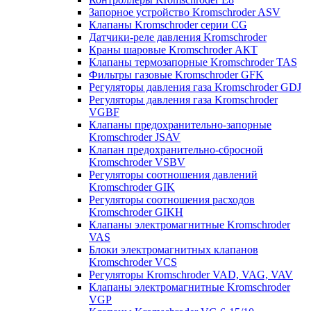
Запорное устройство Kromschroder ASV
Клапаны Kromschroder серии CG
Датчики-реле давления Kromschroder
Краны шаровые Kromschroder АКТ
Клапаны термозапорные Kromschroder TAS
Фильтры газовые Kromschroder GFK
Регуляторы давления газа Kromschroder GDJ
Регуляторы давления газа Kromschroder
VGBF
Клапаны предохранительно-запорные
Kromschroder JSAV
Клапан предохранительно-сбросной
Kromschroder VSBV
Регуляторы соотношения давлений
Kromschroder GIK
Регуляторы соотношения расходов
Kromschroder GIKH
Клапаны электромагнитные Kromschroder
VAS
Блоки электромагнитных клапанов
Kromschroder VCS
Регуляторы Kromschroder VAD, VAG, VAV
Клапаны электромагнитные Kromschroder
VGP