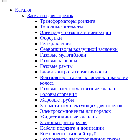
Каталог
Запчасти для горелок
Трансформаторы розжига
Топочные автоматы
Электроды розжига и ионизации
Форсунки
Реле давления
Сервоприводы воздушной заслонки
Газовые мультиблоки
Газовые клапаны
Газовые рампы
Блоки контроля герметичности
Вентиляторы газовых горелок и рабочие
колеса
Газовые электромагнитные клапаны
Головы сгорания
Жаровые трубы
Запчасти комплектующих для горелок
Электрокомпоненты для горелок
Жидкотопливные клапаны
Заслонки для горелок
Кабели поджига и ионизации
Компоненты газовой трубы
Компоненты жидкотопливной трубы