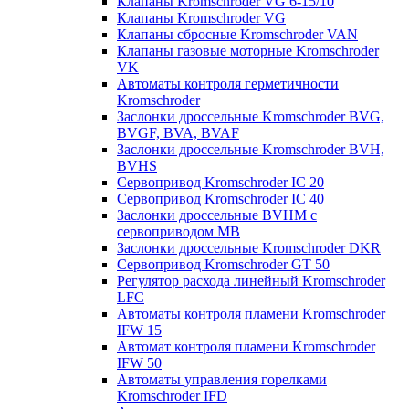
Клапаны Kromschroder VG 6-15/10
Клапаны Kromschroder VG
Клапаны сбросные Kromschroder VAN
Клапаны газовые моторные Kromschroder
VK
Автоматы контроля герметичности
Kromschroder
Заслонки дроссельные Kromschroder BVG,
BVGF, BVA, BVAF
Заслонки дроссельные Kromschroder BVH,
BVHS
Сервопривод Kromschroder IC 20
Сервопривод Kromschroder IC 40
Заслонки дроссельные BVHM с
сервоприводом МВ
Заслонки дроссельные Kromschroder DKR
Cервопривод Kromschroder GT 50
Регулятор расхода линейный Kromschroder
LFC
Автоматы контроля пламени Kromschroder
IFW 15
Автомат контроля пламени Kromschroder
IFW 50
Автоматы управления горелками
Kromschroder IFD