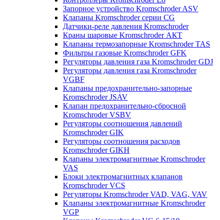
Запорное устройство Kromschroder ASV
Клапаны Kromschroder серии CG
Датчики-реле давления Kromschroder
Краны шаровые Kromschroder АКТ
Клапаны термозапорные Kromschroder TAS
Фильтры газовые Kromschroder GFK
Регуляторы давления газа Kromschroder GDJ
Регуляторы давления газа Kromschroder
VGBF
Клапаны предохранительно-запорные
Kromschroder JSAV
Клапан предохранительно-сбросной
Kromschroder VSBV
Регуляторы соотношения давлений
Kromschroder GIK
Регуляторы соотношения расходов
Kromschroder GIKH
Клапаны электромагнитные Kromschroder
VAS
Блоки электромагнитных клапанов
Kromschroder VCS
Регуляторы Kromschroder VAD, VAG, VAV
Клапаны электромагнитные Kromschroder
VGP