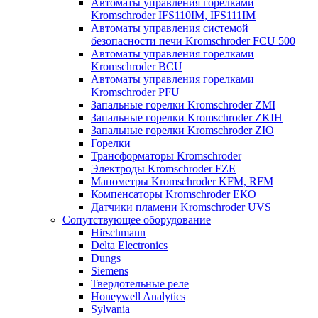
Автоматы управления горелками
Kromschroder IFS110IM, IFS111IM
Автоматы управления системой
безопасности печи Kromschroder FCU 500
Автоматы управления горелками
Kromschroder BCU
Автоматы управления горелками
Kromschroder PFU
Запальные горелки Kromschroder ZМI
Запальные горелки Kromschroder ZKIH
Запальные горелки Kromschroder ZIO
Горелки
Трансформаторы Kromschroder
Электроды Kromschroder FZE
Манометры Kromschroder KFM, RFM
Компенсаторы Kromschroder ЕКО
Датчики пламени Kromschroder UVS
Сопутствующее оборудование
Hirschmann
Delta Electronics
Dungs
Siemens
Твердотельные реле
Honeywell Analytics
Sylvania