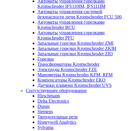
Автоматы управления горелками
Kromschroder IFS110IM, IFS111IM
Автоматы управления системой
безопасности печи Kromschroder FCU 500
Автоматы управления горелками
Kromschroder BCU
Автоматы управления горелками
Kromschroder PFU
Запальные горелки Kromschroder ZМI
Запальные горелки Kromschroder ZKIH
Запальные горелки Kromschroder ZIO
Горелки
Трансформаторы Kromschroder
Электроды Kromschroder FZE
Манометры Kromschroder KFM, RFM
Компенсаторы Kromschroder ЕКО
Датчики пламени Kromschroder UVS
Сопутствующее оборудование
Hirschmann
Delta Electronics
Dungs
Siemens
Твердотельные реле
Honeywell Analytics
Sylvania