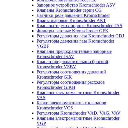
Запорное устройство Kromschroder ASV
Клапаны Kromschroder серии CG
Датчики-реле давления Kromschroder
Краны шаровые Kromschroder АКТ
Клапаны термозапорные Kromschroder TAS
Фильтры газовые Kromschroder GFK
Регуляторы давления газа Kromschroder GDJ
Регуляторы давления газа Kromschroder
VGBF
Клапаны предохранительно-запорные
Kromschroder JSAV
Клапан предохранительно-сбросной
Kromschroder VSBV
Регуляторы соотношения давлений
Kromschroder GIK
Регуляторы соотношения расходов
Kromschroder GIKH
Клапаны электромагнитные Kromschroder
VAS
Блоки электромагнитных клапанов
Kromschroder VCS
Регуляторы Kromschroder VAD, VAG, VAV
Клапаны электромагнитные Kromschroder
VGP