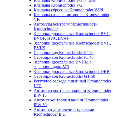
Клапаны Kromschroder VG 6-15/10
Клапаны Kromschroder VG
Клапаны сбросные Kromschroder VAN
Клапаны газовые моторные Kromschroder
VK
Автоматы контроля герметичности
Kromschroder
Заслонки дроссельные Kromschroder BVG,
BVGF, BVA, BVAF
Заслонки дроссельные Kromschroder BVH,
BVHS
Сервопривод Kromschroder IC 20
Сервопривод Kromschroder IC 40
Заслонки дроссельные BVHM с
сервоприводом МВ
Заслонки дроссельные Kromschroder DKR
Cервопривод Kromschroder GT 50
Регулятор расхода линейный Kromschroder
LFC
Автоматы контроля пламени Kromschroder
IFW 15
Автомат контроля пламени Kromschroder
IFW 50
Автоматы управления горелками
Kromschroder IFD