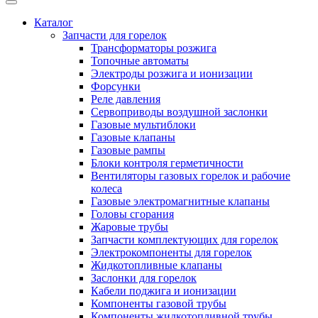
Каталог
Запчасти для горелок
Трансформаторы розжига
Топочные автоматы
Электроды розжига и ионизации
Форсунки
Реле давления
Сервоприводы воздушной заслонки
Газовые мультиблоки
Газовые клапаны
Газовые рампы
Блоки контроля герметичности
Вентиляторы газовых горелок и рабочие
колеса
Газовые электромагнитные клапаны
Головы сгорания
Жаровые трубы
Запчасти комплектующих для горелок
Электрокомпоненты для горелок
Жидкотопливные клапаны
Заслонки для горелок
Кабели поджига и ионизации
Компоненты газовой трубы
Компоненты жидкотопливной трубы