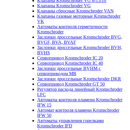
Клапаны Kromschroder VG 6-15/10
Клапаны Kromschroder VG
Клапаны сбросные Kromschroder VAN
Клапаны газовые моторные Kromschroder
VK
Автоматы контроля герметичности
Kromschroder
Заслонки дроссельные Kromschroder BVG,
BVGF, BVA, BVAF
Заслонки дроссельные Kromschroder BVH,
BVHS
Сервопривод Kromschroder IC 20
Сервопривод Kromschroder IC 40
Заслонки дроссельные BVHM с
сервоприводом МВ
Заслонки дроссельные Kromschroder DKR
Cервопривод Kromschroder GT 50
Регулятор расхода линейный Kromschroder
LFC
Автоматы контроля пламени Kromschroder
IFW 15
Автомат контроля пламени Kromschroder
IFW 50
Автоматы управления горелками
Kromschroder IFD