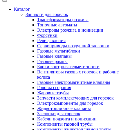
Каталог
Запчасти для горелок
Трансформаторы розжига
Топочные автоматы
Электроды розжига и ионизации
Форсунки
Реле давления
Сервоприводы воздушной заслонки
Газовые мультиблоки
Газовые клапаны
Газовые рампы
Блоки контроля герметичности
Вентиляторы газовых горелок и рабочие
колеса
Газовые электромагнитные клапаны
Головы сгорания
Жаровые трубы
Запчасти комплектующих для горелок
Электрокомпоненты для горелок
Жидкотопливные клапаны
Заслонки для горелок
Кабели поджига и ионизации
Компоненты газовой трубы
Компоненты жидкотопливной трубы