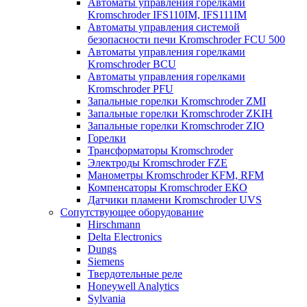
Автоматы управления горелками
Kromschroder IFS110IM, IFS111IM
Автоматы управления системой
безопасности печи Kromschroder FCU 500
Автоматы управления горелками
Kromschroder BCU
Автоматы управления горелками
Kromschroder PFU
Запальные горелки Kromschroder ZМI
Запальные горелки Kromschroder ZKIH
Запальные горелки Kromschroder ZIO
Горелки
Трансформаторы Kromschroder
Электроды Kromschroder FZE
Манометры Kromschroder KFM, RFM
Компенсаторы Kromschroder ЕКО
Датчики пламени Kromschroder UVS
Сопутствующее оборудование
Hirschmann
Delta Electronics
Dungs
Siemens
Твердотельные реле
Honeywell Analytics
Sylvania