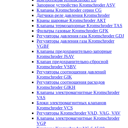
Запорное устройство Kromschroder ASV
Клапаны Kromschroder серии CG
Датчики-реле давления Kromschroder
Краны шаровые Kromschroder АКТ
Клапаны термозапорные Kromschroder TAS
Фильтры газовые Kromschroder GFK
Регуляторы давления газа Kromschroder GDJ
Регуляторы давления газа Kromschroder
VGBF
Клапаны предохранительно-запорные
Kromschroder JSAV
Клапан предохранительно-сбросной
Kromschroder VSBV
Регуляторы соотношения давлений
Kromschroder GIK
Регуляторы соотношения расходов
Kromschroder GIKH
Клапаны электромагнитные Kromschroder
VAS
Блоки электромагнитных клапанов
Kromschroder VCS
Регуляторы Kromschroder VAD, VAG, VAV
Клапаны электромагнитные Kromschroder
VGP