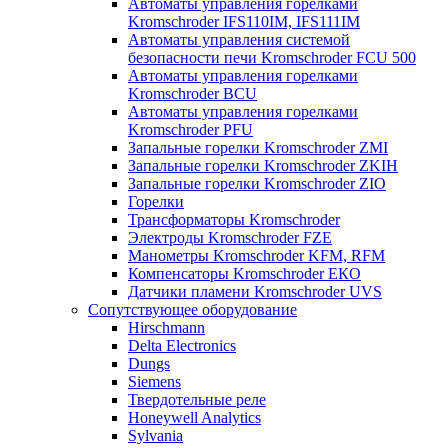
Автоматы управления горелками
Kromschroder IFS110IM, IFS111IM
Автоматы управления системой
безопасности печи Kromschroder FCU 500
Автоматы управления горелками
Kromschroder BCU
Автоматы управления горелками
Kromschroder PFU
Запальные горелки Kromschroder ZМI
Запальные горелки Kromschroder ZKIH
Запальные горелки Kromschroder ZIO
Горелки
Трансформаторы Kromschroder
Электроды Kromschroder FZE
Манометры Kromschroder KFM, RFM
Компенсаторы Kromschroder ЕКО
Датчики пламени Kromschroder UVS
Сопутствующее оборудование
Hirschmann
Delta Electronics
Dungs
Siemens
Твердотельные реле
Honeywell Analytics
Sylvania