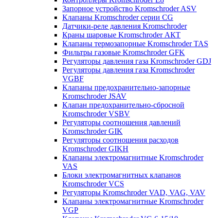
Запорное устройство Kromschroder ASV
Клапаны Kromschroder серии CG
Датчики-реле давления Kromschroder
Краны шаровые Kromschroder АКТ
Клапаны термозапорные Kromschroder TAS
Фильтры газовые Kromschroder GFK
Регуляторы давления газа Kromschroder GDJ
Регуляторы давления газа Kromschroder
VGBF
Клапаны предохранительно-запорные
Kromschroder JSAV
Клапан предохранительно-сбросной
Kromschroder VSBV
Регуляторы соотношения давлений
Kromschroder GIK
Регуляторы соотношения расходов
Kromschroder GIKH
Клапаны электромагнитные Kromschroder
VAS
Блоки электромагнитных клапанов
Kromschroder VCS
Регуляторы Kromschroder VAD, VAG, VAV
Клапаны электромагнитные Kromschroder
VGP