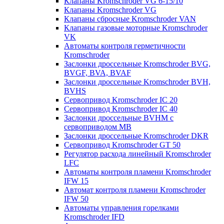
Клапаны Kromschroder VG 6-15/10
Клапаны Kromschroder VG
Клапаны сбросные Kromschroder VAN
Клапаны газовые моторные Kromschroder
VK
Автоматы контроля герметичности
Kromschroder
Заслонки дроссельные Kromschroder BVG,
BVGF, BVA, BVAF
Заслонки дроссельные Kromschroder BVH,
BVHS
Сервопривод Kromschroder IC 20
Сервопривод Kromschroder IC 40
Заслонки дроссельные BVHM с
сервоприводом МВ
Заслонки дроссельные Kromschroder DKR
Cервопривод Kromschroder GT 50
Регулятор расхода линейный Kromschroder
LFC
Автоматы контроля пламени Kromschroder
IFW 15
Автомат контроля пламени Kromschroder
IFW 50
Автоматы управления горелками
Kromschroder IFD