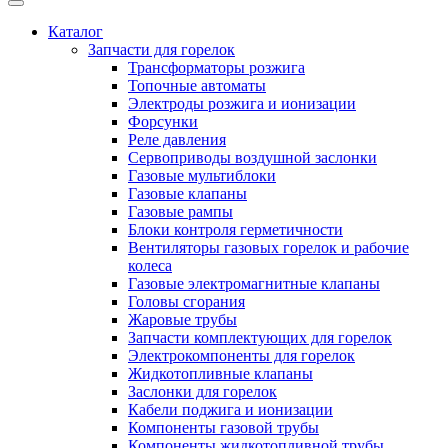
Каталог
Запчасти для горелок
Трансформаторы розжига
Топочные автоматы
Электроды розжига и ионизации
Форсунки
Реле давления
Сервоприводы воздушной заслонки
Газовые мультиблоки
Газовые клапаны
Газовые рампы
Блоки контроля герметичности
Вентиляторы газовых горелок и рабочие
колеса
Газовые электромагнитные клапаны
Головы сгорания
Жаровые трубы
Запчасти комплектующих для горелок
Электрокомпоненты для горелок
Жидкотопливные клапаны
Заслонки для горелок
Кабели поджига и ионизации
Компоненты газовой трубы
Компоненты жидкотопливной трубы