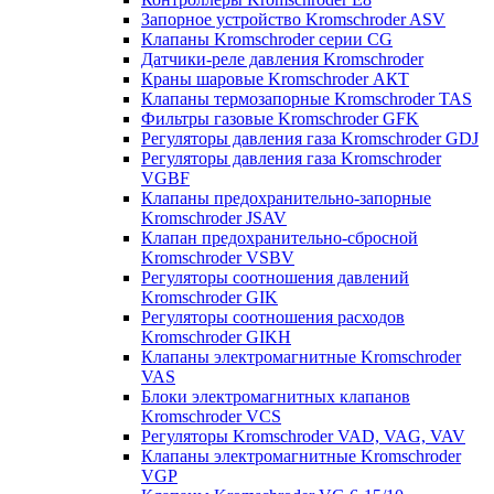
Запорное устройство Kromschroder ASV
Клапаны Kromschroder серии CG
Датчики-реле давления Kromschroder
Краны шаровые Kromschroder АКТ
Клапаны термозапорные Kromschroder TAS
Фильтры газовые Kromschroder GFK
Регуляторы давления газа Kromschroder GDJ
Регуляторы давления газа Kromschroder
VGBF
Клапаны предохранительно-запорные
Kromschroder JSAV
Клапан предохранительно-сбросной
Kromschroder VSBV
Регуляторы соотношения давлений
Kromschroder GIK
Регуляторы соотношения расходов
Kromschroder GIKH
Клапаны электромагнитные Kromschroder
VAS
Блоки электромагнитных клапанов
Kromschroder VCS
Регуляторы Kromschroder VAD, VAG, VAV
Клапаны электромагнитные Kromschroder
VGP