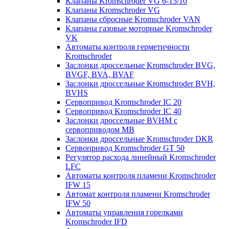
Клапаны Kromschroder VG 6-15/10
Клапаны Kromschroder VG
Клапаны сбросные Kromschroder VAN
Клапаны газовые моторные Kromschroder
VK
Автоматы контроля герметичности
Kromschroder
Заслонки дроссельные Kromschroder BVG,
BVGF, BVA, BVAF
Заслонки дроссельные Kromschroder BVH,
BVHS
Сервопривод Kromschroder IC 20
Сервопривод Kromschroder IC 40
Заслонки дроссельные BVHM с
сервоприводом МВ
Заслонки дроссельные Kromschroder DKR
Cервопривод Kromschroder GT 50
Регулятор расхода линейный Kromschroder
LFC
Автоматы контроля пламени Kromschroder
IFW 15
Автомат контроля пламени Kromschroder
IFW 50
Автоматы управления горелками
Kromschroder IFD