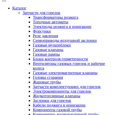
Каталог
Запчасти для горелок
Трансформаторы розжига
Топочные автоматы
Электроды розжига и ионизации
Форсунки
Реле давления
Сервоприводы воздушной заслонки
Газовые мультиблоки
Газовые клапаны
Газовые рампы
Блоки контроля герметичности
Вентиляторы газовых горелок и рабочие
колеса
Газовые электромагнитные клапаны
Головы сгорания
Жаровые трубы
Запчасти комплектующих для горелок
Электрокомпоненты для горелок
Жидкотопливные клапаны
Заслонки для горелок
Кабели поджига и ионизации
Компоненты газовой трубы
Компоненты жидкотопливной трубы