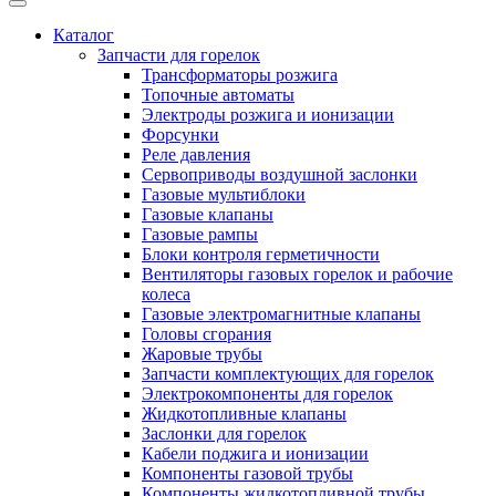
Каталог
Запчасти для горелок
Трансформаторы розжига
Топочные автоматы
Электроды розжига и ионизации
Форсунки
Реле давления
Сервоприводы воздушной заслонки
Газовые мультиблоки
Газовые клапаны
Газовые рампы
Блоки контроля герметичности
Вентиляторы газовых горелок и рабочие
колеса
Газовые электромагнитные клапаны
Головы сгорания
Жаровые трубы
Запчасти комплектующих для горелок
Электрокомпоненты для горелок
Жидкотопливные клапаны
Заслонки для горелок
Кабели поджига и ионизации
Компоненты газовой трубы
Компоненты жидкотопливной трубы