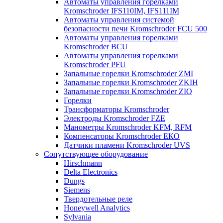
Автоматы управления горелками
Kromschroder IFS110IM, IFS111IM
Автоматы управления системой
безопасности печи Kromschroder FCU 500
Автоматы управления горелками
Kromschroder BCU
Автоматы управления горелками
Kromschroder PFU
Запальные горелки Kromschroder ZМI
Запальные горелки Kromschroder ZKIH
Запальные горелки Kromschroder ZIO
Горелки
Трансформаторы Kromschroder
Электроды Kromschroder FZE
Манометры Kromschroder KFM, RFM
Компенсаторы Kromschroder ЕКО
Датчики пламени Kromschroder UVS
Сопутствующее оборудование
Hirschmann
Delta Electronics
Dungs
Siemens
Твердотельные реле
Honeywell Analytics
Sylvania