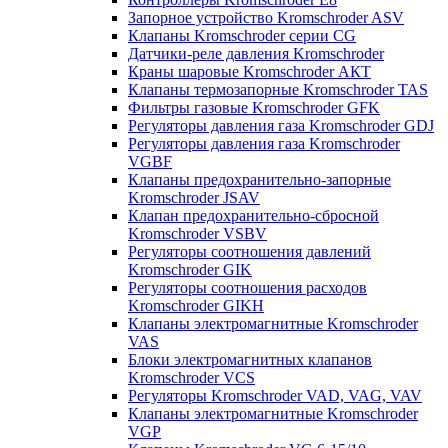
Запорное устройство Kromschroder ASV
Клапаны Kromschroder серии CG
Датчики-реле давления Kromschroder
Краны шаровые Kromschroder АКТ
Клапаны термозапорные Kromschroder TAS
Фильтры газовые Kromschroder GFK
Регуляторы давления газа Kromschroder GDJ
Регуляторы давления газа Kromschroder
VGBF
Клапаны предохранительно-запорные
Kromschroder JSAV
Клапан предохранительно-сбросной
Kromschroder VSBV
Регуляторы соотношения давлений
Kromschroder GIK
Регуляторы соотношения расходов
Kromschroder GIKH
Клапаны электромагнитные Kromschroder
VAS
Блоки электромагнитных клапанов
Kromschroder VCS
Регуляторы Kromschroder VAD, VAG, VAV
Клапаны электромагнитные Kromschroder
VGP