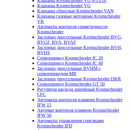
Клапаны Kromschroder VG 6-15/10
Клапаны Kromschroder VG
Клапаны сбросные Kromschroder VAN
Клапаны газовые моторные Kromschroder
VK
Автоматы контроля герметичности
Kromschroder
Заслонки дроссельные Kromschroder BVG,
BVGF, BVA, BVAF
Заслонки дроссельные Kromschroder BVH,
BVHS
Сервопривод Kromschroder IC 20
Сервопривод Kromschroder IC 40
Заслонки дроссельные BVHM с
сервоприводом МВ
Заслонки дроссельные Kromschroder DKR
Cервопривод Kromschroder GT 50
Регулятор расхода линейный Kromschroder
LFC
Автоматы контроля пламени Kromschroder
IFW 15
Автомат контроля пламени Kromschroder
IFW 50
Автоматы управления горелками
Kromschroder IFD