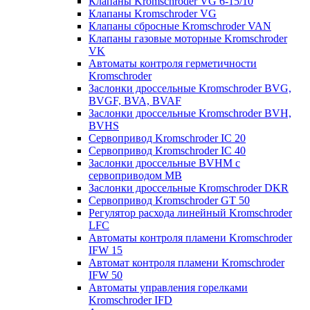
Клапаны Kromschroder VG 6-15/10
Клапаны Kromschroder VG
Клапаны сбросные Kromschroder VAN
Клапаны газовые моторные Kromschroder
VK
Автоматы контроля герметичности
Kromschroder
Заслонки дроссельные Kromschroder BVG,
BVGF, BVA, BVAF
Заслонки дроссельные Kromschroder BVH,
BVHS
Сервопривод Kromschroder IC 20
Сервопривод Kromschroder IC 40
Заслонки дроссельные BVHM с
сервоприводом МВ
Заслонки дроссельные Kromschroder DKR
Cервопривод Kromschroder GT 50
Регулятор расхода линейный Kromschroder
LFC
Автоматы контроля пламени Kromschroder
IFW 15
Автомат контроля пламени Kromschroder
IFW 50
Автоматы управления горелками
Kromschroder IFD