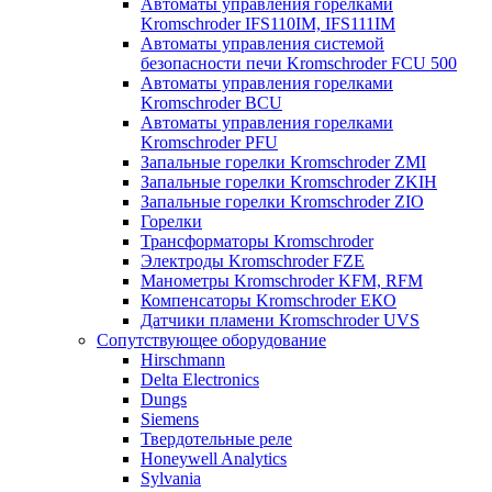
Автоматы управления горелками
Kromschroder IFS110IM, IFS111IM
Автоматы управления системой
безопасности печи Kromschroder FCU 500
Автоматы управления горелками
Kromschroder BCU
Автоматы управления горелками
Kromschroder PFU
Запальные горелки Kromschroder ZМI
Запальные горелки Kromschroder ZKIH
Запальные горелки Kromschroder ZIO
Горелки
Трансформаторы Kromschroder
Электроды Kromschroder FZE
Манометры Kromschroder KFM, RFM
Компенсаторы Kromschroder ЕКО
Датчики пламени Kromschroder UVS
Сопутствующее оборудование
Hirschmann
Delta Electronics
Dungs
Siemens
Твердотельные реле
Honeywell Analytics
Sylvania