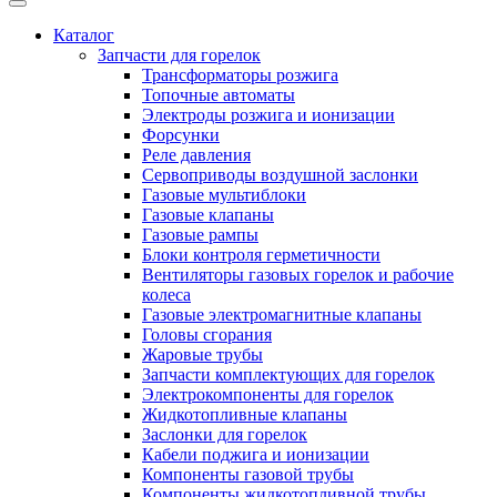
Каталог
Запчасти для горелок
Трансформаторы розжига
Топочные автоматы
Электроды розжига и ионизации
Форсунки
Реле давления
Сервоприводы воздушной заслонки
Газовые мультиблоки
Газовые клапаны
Газовые рампы
Блоки контроля герметичности
Вентиляторы газовых горелок и рабочие
колеса
Газовые электромагнитные клапаны
Головы сгорания
Жаровые трубы
Запчасти комплектующих для горелок
Электрокомпоненты для горелок
Жидкотопливные клапаны
Заслонки для горелок
Кабели поджига и ионизации
Компоненты газовой трубы
Компоненты жидкотопливной трубы