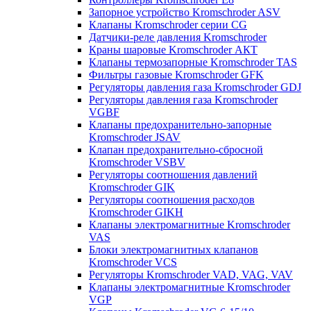
Запорное устройство Kromschroder ASV
Клапаны Kromschroder серии CG
Датчики-реле давления Kromschroder
Краны шаровые Kromschroder АКТ
Клапаны термозапорные Kromschroder TAS
Фильтры газовые Kromschroder GFK
Регуляторы давления газа Kromschroder GDJ
Регуляторы давления газа Kromschroder
VGBF
Клапаны предохранительно-запорные
Kromschroder JSAV
Клапан предохранительно-сбросной
Kromschroder VSBV
Регуляторы соотношения давлений
Kromschroder GIK
Регуляторы соотношения расходов
Kromschroder GIKH
Клапаны электромагнитные Kromschroder
VAS
Блоки электромагнитных клапанов
Kromschroder VCS
Регуляторы Kromschroder VAD, VAG, VAV
Клапаны электромагнитные Kromschroder
VGP