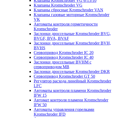
Клапаны Kromschroder VG 6-15/10
Клапаны Kromschroder VG
Клапаны сбросные Kromschroder VAN
Клапаны газовые моторные Kromschroder
VK
Автоматы контроля герметичности
Kromschroder
Заслонки дроссельные Kromschroder BVG,
BVGF, BVA, BVAF
Заслонки дроссельные Kromschroder BVH,
BVHS
Сервопривод Kromschroder IC 20
Сервопривод Kromschroder IC 40
Заслонки дроссельные BVHM с
сервоприводом МВ
Заслонки дроссельные Kromschroder DKR
Cервопривод Kromschroder GT 50
Регулятор расхода линейный Kromschroder
LFC
Автоматы контроля пламени Kromschroder
IFW 15
Автомат контроля пламени Kromschroder
IFW 50
Автоматы управления горелками
Kromschroder IFD