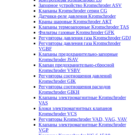
Запорное устройство Kromschroder ASV
Клапаны Kromschroder серии CG
Датчики-реле давления Kromschroder
Краны шаровые Kromschroder АКТ
Клапаны термозапорные Kromschroder TAS
Фильтры газовые Kromschroder GFK
Регуляторы давления газа Kromschroder GDJ
Регуляторы давления газа Kromschroder
VGBF
Клапаны предохранительно-запорные
Kromschroder JSAV
Клапан предохранительно-сбросной
Kromschroder VSBV
Регуляторы соотношения давлений
Kromschroder GIK
Регуляторы соотношения расходов
Kromschroder GIKH
Клапаны электромагнитные Kromschroder
VAS
Блоки электромагнитных клапанов
Kromschroder VCS
Регуляторы Kromschroder VAD, VAG, VAV
Клапаны электромагнитные Kromschroder
VGP