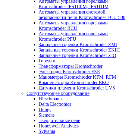
Автоматы управления горелками
Kromschroder IFS110IM, IFS111IM
Автоматы управления системой
безопасности печи Kromschroder FCU 500
Автоматы управления горелками
Kromschroder BCU
Автоматы управления горелками
Kromschroder PFU
Запальные горелки Kromschroder ZМI
Запальные горелки Kromschroder ZKIH
Запальные горелки Kromschroder ZIO
Горелки
Трансформаторы Kromschroder
Электроды Kromschroder FZE
Манометры Kromschroder KFM, RFM
Компенсаторы Kromschroder ЕКО
Датчики пламени Kromschroder UVS
Сопутствующее оборудование
Hirschmann
Delta Electronics
Dungs
Siemens
Твердотельные реле
Honeywell Analytics
Sylvania