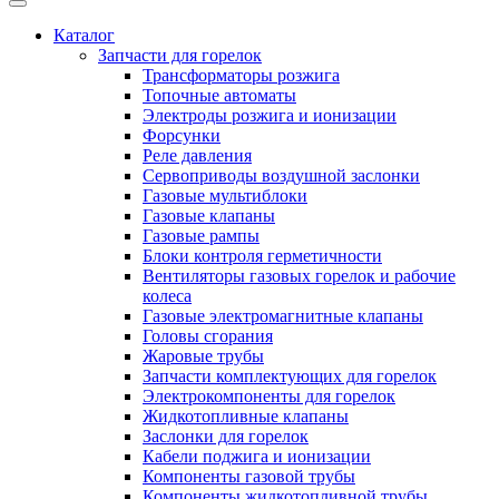
Каталог
Запчасти для горелок
Трансформаторы розжига
Топочные автоматы
Электроды розжига и ионизации
Форсунки
Реле давления
Сервоприводы воздушной заслонки
Газовые мультиблоки
Газовые клапаны
Газовые рампы
Блоки контроля герметичности
Вентиляторы газовых горелок и рабочие
колеса
Газовые электромагнитные клапаны
Головы сгорания
Жаровые трубы
Запчасти комплектующих для горелок
Электрокомпоненты для горелок
Жидкотопливные клапаны
Заслонки для горелок
Кабели поджига и ионизации
Компоненты газовой трубы
Компоненты жидкотопливной трубы