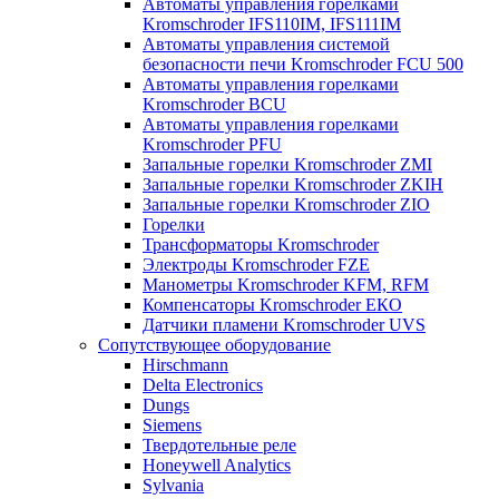
Автоматы управления горелками
Kromschroder IFS110IM, IFS111IM
Автоматы управления системой
безопасности печи Kromschroder FCU 500
Автоматы управления горелками
Kromschroder BCU
Автоматы управления горелками
Kromschroder PFU
Запальные горелки Kromschroder ZМI
Запальные горелки Kromschroder ZKIH
Запальные горелки Kromschroder ZIO
Горелки
Трансформаторы Kromschroder
Электроды Kromschroder FZE
Манометры Kromschroder KFM, RFM
Компенсаторы Kromschroder ЕКО
Датчики пламени Kromschroder UVS
Сопутствующее оборудование
Hirschmann
Delta Electronics
Dungs
Siemens
Твердотельные реле
Honeywell Analytics
Sylvania