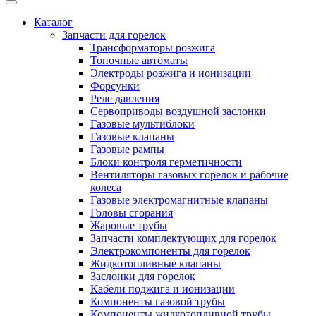
Каталог
Запчасти для горелок
Трансформаторы розжига
Топочные автоматы
Электроды розжига и ионизации
Форсунки
Реле давления
Сервоприводы воздушной заслонки
Газовые мультиблоки
Газовые клапаны
Газовые рампы
Блоки контроля герметичности
Вентиляторы газовых горелок и рабочие
колеса
Газовые электромагнитные клапаны
Головы сгорания
Жаровые трубы
Запчасти комплектующих для горелок
Электрокомпоненты для горелок
Жидкотопливные клапаны
Заслонки для горелок
Кабели поджига и ионизации
Компоненты газовой трубы
Компоненты жидкотопливной трубы