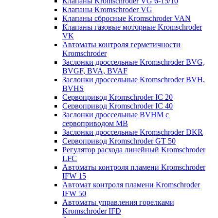
Клапаны Kromschroder VG 6-15/10
Клапаны Kromschroder VG
Клапаны сбросные Kromschroder VAN
Клапаны газовые моторные Kromschroder
VK
Автоматы контроля герметичности
Kromschroder
Заслонки дроссельные Kromschroder BVG,
BVGF, BVA, BVAF
Заслонки дроссельные Kromschroder BVH,
BVHS
Сервопривод Kromschroder IC 20
Сервопривод Kromschroder IC 40
Заслонки дроссельные BVHM с
сервоприводом МВ
Заслонки дроссельные Kromschroder DKR
Cервопривод Kromschroder GT 50
Регулятор расхода линейный Kromschroder
LFC
Автоматы контроля пламени Kromschroder
IFW 15
Автомат контроля пламени Kromschroder
IFW 50
Автоматы управления горелками
Kromschroder IFD