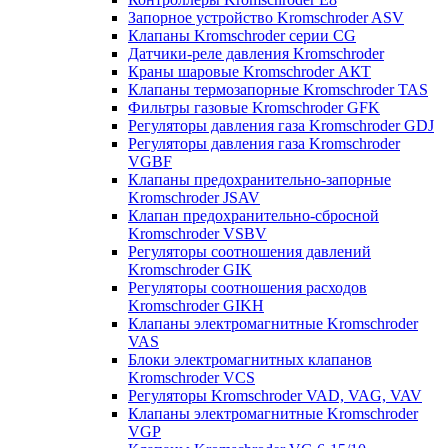
Запорное устройство Kromschroder ASV
Клапаны Kromschroder серии CG
Датчики-реле давления Kromschroder
Краны шаровые Kromschroder АКТ
Клапаны термозапорные Kromschroder TAS
Фильтры газовые Kromschroder GFK
Регуляторы давления газа Kromschroder GDJ
Регуляторы давления газа Kromschroder
VGBF
Клапаны предохранительно-запорные
Kromschroder JSAV
Клапан предохранительно-сбросной
Kromschroder VSBV
Регуляторы соотношения давлений
Kromschroder GIK
Регуляторы соотношения расходов
Kromschroder GIKH
Клапаны электромагнитные Kromschroder
VAS
Блоки электромагнитных клапанов
Kromschroder VCS
Регуляторы Kromschroder VAD, VAG, VAV
Клапаны электромагнитные Kromschroder
VGP