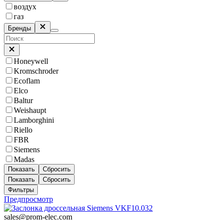
воздух
газ
Бренды
Honeywell
Kromschroder
Ecoflam
Elco
Baltur
Weishaupt
Lamborghini
Riello
FBR
Siemens
Madas
Показать
Сбросить
Показать
Сбросить
Фильтры
Предпросмотр
sales@prom-elec.com