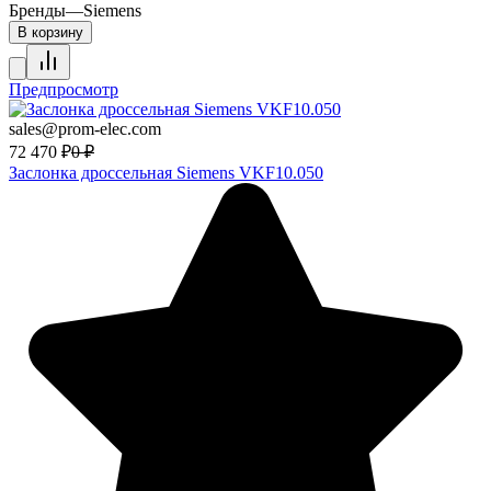
Бренды
—
Siemens
В корзину
Предпросмотр
sales@prom-elec.com
72 470
₽
0
₽
Заслонка дроссельная Siemens VKF10.050