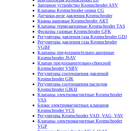
Запорное устройство Kromschroder ASV
Клапаны Kromschroder серии CG
Датчики-реле давления Kromschroder
Краны шаровые Kromschroder АКТ
Клапаны термозапорные Kromschroder TAS
Фильтры газовые Kromschroder GFK
Регуляторы давления газа Kromschroder GDJ
Регуляторы давления газа Kromschroder
VGBF
Клапаны предохранительно-запорные
Kromschroder JSAV
Клапан предохранительно-сбросной
Kromschroder VSBV
Регуляторы соотношения давлений
Kromschroder GIK
Регуляторы соотношения расходов
Kromschroder GIKH
Клапаны электромагнитные Kromschroder
VAS
Блоки электромагнитных клапанов
Kromschroder VCS
Регуляторы Kromschroder VAD, VAG, VAV
Клапаны электромагнитные Kromschroder
VGP