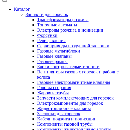
Каталог
Запчасти для горелок
Трансформаторы розжига
Топочные автоматы
Электроды розжига и ионизации
Форсунки
Реле давления
Сервоприводы воздушной заслонки
Газовые мультиблоки
Газовые клапаны
Газовые рампы
Блоки контроля герметичности
Вентиляторы газовых горелок и рабочие
колеса
Газовые электромагнитные клапаны
Головы сгорания
Жаровые трубы
Запчасти комплектующих для горелок
Электрокомпоненты для горелок
Жидкотопливные клапаны
Заслонки для горелок
Кабели поджига и ионизации
Компоненты газовой трубы
Компоненты жидкотопливной трубы