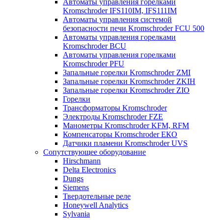
Автоматы управления горелками
Kromschroder IFS110IM, IFS111IM
Автоматы управления системой
безопасности печи Kromschroder FCU 500
Автоматы управления горелками
Kromschroder BCU
Автоматы управления горелками
Kromschroder PFU
Запальные горелки Kromschroder ZМI
Запальные горелки Kromschroder ZKIH
Запальные горелки Kromschroder ZIO
Горелки
Трансформаторы Kromschroder
Электроды Kromschroder FZE
Манометры Kromschroder KFM, RFM
Компенсаторы Kromschroder ЕКО
Датчики пламени Kromschroder UVS
Сопутствующее оборудование
Hirschmann
Delta Electronics
Dungs
Siemens
Твердотельные реле
Honeywell Analytics
Sylvania