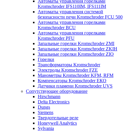
Автоматы управления горелками
Kromschroder IFS110IM, IFS111IM
Автоматы управления системой
безопасности печи Kromschroder FCU 500
Автоматы управления горелками
Kromschroder BCU
Автоматы управления горелками
Kromschroder PFU
Запальные горелки Kromschroder ZМI
Запальные горелки Kromschroder ZKIH
Запальные горелки Kromschroder ZIO
Горелки
Трансформаторы Kromschroder
Электроды Kromschroder FZE
Манометры Kromschroder KFM, RFM
Компенсаторы Kromschroder ЕКО
Датчики пламени Kromschroder UVS
Сопутствующее оборудование
Hirschmann
Delta Electronics
Dungs
Siemens
Твердотельные реле
Honeywell Analytics
Sylvania