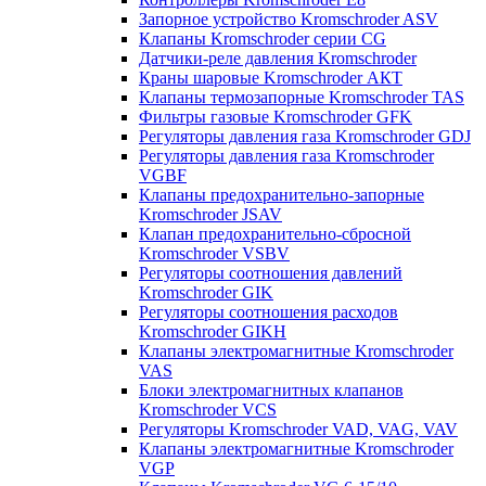
Запорное устройство Kromschroder ASV
Клапаны Kromschroder серии CG
Датчики-реле давления Kromschroder
Краны шаровые Kromschroder АКТ
Клапаны термозапорные Kromschroder TAS
Фильтры газовые Kromschroder GFK
Регуляторы давления газа Kromschroder GDJ
Регуляторы давления газа Kromschroder
VGBF
Клапаны предохранительно-запорные
Kromschroder JSAV
Клапан предохранительно-сбросной
Kromschroder VSBV
Регуляторы соотношения давлений
Kromschroder GIK
Регуляторы соотношения расходов
Kromschroder GIKH
Клапаны электромагнитные Kromschroder
VAS
Блоки электромагнитных клапанов
Kromschroder VCS
Регуляторы Kromschroder VAD, VAG, VAV
Клапаны электромагнитные Kromschroder
VGP