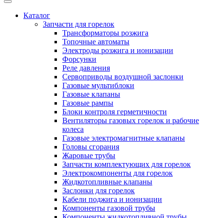
Каталог
Запчасти для горелок
Трансформаторы розжига
Топочные автоматы
Электроды розжига и ионизации
Форсунки
Реле давления
Сервоприводы воздушной заслонки
Газовые мультиблоки
Газовые клапаны
Газовые рампы
Блоки контроля герметичности
Вентиляторы газовых горелок и рабочие
колеса
Газовые электромагнитные клапаны
Головы сгорания
Жаровые трубы
Запчасти комплектующих для горелок
Электрокомпоненты для горелок
Жидкотопливные клапаны
Заслонки для горелок
Кабели поджига и ионизации
Компоненты газовой трубы
Компоненты жидкотопливной трубы