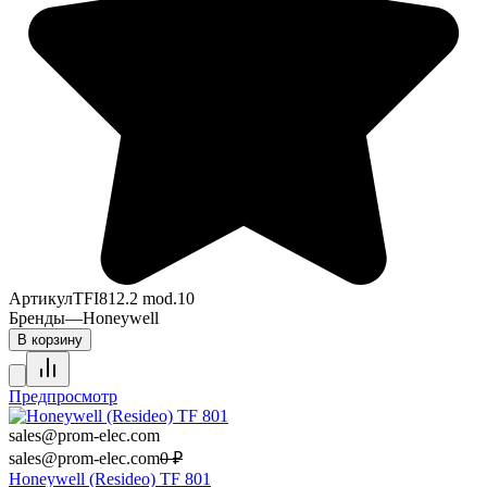
Артикул
TFI812.2 mod.10
Бренды
—
Honeywell
В корзину
Предпросмотр
sales@prom-elec.com
sales@prom-elec.com
0
₽
Honeywell (Resideo) TF 801