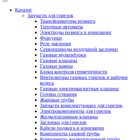
Каталог
Запчасти для горелок
Трансформаторы розжига
Топочные автоматы
Электроды розжига и ионизации
Форсунки
Реле давления
Сервоприводы воздушной заслонки
Газовые мультиблоки
Газовые клапаны
Газовые рампы
Блоки контроля герметичности
Вентиляторы газовых горелок и рабочие
колеса
Газовые электромагнитные клапаны
Головы сгорания
Жаровые трубы
Запчасти комплектующих для горелок
Электрокомпоненты для горелок
Жидкотопливные клапаны
Заслонки для горелок
Кабели поджига и ионизации
Компоненты газовой трубы
Компоненты жидкотопливной трубы