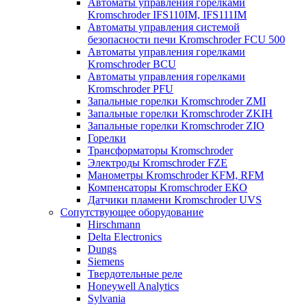
Автоматы управления горелками
Kromschroder IFS110IM, IFS111IM
Автоматы управления системой
безопасности печи Kromschroder FCU 500
Автоматы управления горелками
Kromschroder BCU
Автоматы управления горелками
Kromschroder PFU
Запальные горелки Kromschroder ZМI
Запальные горелки Kromschroder ZKIH
Запальные горелки Kromschroder ZIO
Горелки
Трансформаторы Kromschroder
Электроды Kromschroder FZE
Манометры Kromschroder KFM, RFM
Компенсаторы Kromschroder ЕКО
Датчики пламени Kromschroder UVS
Сопутствующее оборудование
Hirschmann
Delta Electronics
Dungs
Siemens
Твердотельные реле
Honeywell Analytics
Sylvania