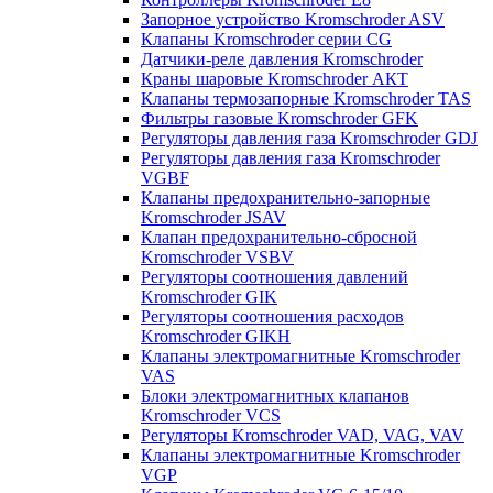
Запорное устройство Kromschroder ASV
Клапаны Kromschroder серии CG
Датчики-реле давления Kromschroder
Краны шаровые Kromschroder АКТ
Клапаны термозапорные Kromschroder TAS
Фильтры газовые Kromschroder GFK
Регуляторы давления газа Kromschroder GDJ
Регуляторы давления газа Kromschroder
VGBF
Клапаны предохранительно-запорные
Kromschroder JSAV
Клапан предохранительно-сбросной
Kromschroder VSBV
Регуляторы соотношения давлений
Kromschroder GIK
Регуляторы соотношения расходов
Kromschroder GIKH
Клапаны электромагнитные Kromschroder
VAS
Блоки электромагнитных клапанов
Kromschroder VCS
Регуляторы Kromschroder VAD, VAG, VAV
Клапаны электромагнитные Kromschroder
VGP