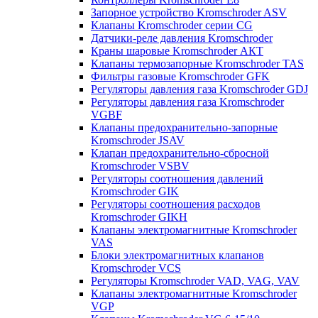
Запорное устройство Kromschroder ASV
Клапаны Kromschroder серии CG
Датчики-реле давления Kromschroder
Краны шаровые Kromschroder АКТ
Клапаны термозапорные Kromschroder TAS
Фильтры газовые Kromschroder GFK
Регуляторы давления газа Kromschroder GDJ
Регуляторы давления газа Kromschroder
VGBF
Клапаны предохранительно-запорные
Kromschroder JSAV
Клапан предохранительно-сбросной
Kromschroder VSBV
Регуляторы соотношения давлений
Kromschroder GIK
Регуляторы соотношения расходов
Kromschroder GIKH
Клапаны электромагнитные Kromschroder
VAS
Блоки электромагнитных клапанов
Kromschroder VCS
Регуляторы Kromschroder VAD, VAG, VAV
Клапаны электромагнитные Kromschroder
VGP