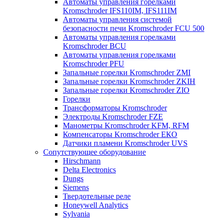
Автоматы управления горелками
Kromschroder IFS110IM, IFS111IM
Автоматы управления системой
безопасности печи Kromschroder FCU 500
Автоматы управления горелками
Kromschroder BCU
Автоматы управления горелками
Kromschroder PFU
Запальные горелки Kromschroder ZМI
Запальные горелки Kromschroder ZKIH
Запальные горелки Kromschroder ZIO
Горелки
Трансформаторы Kromschroder
Электроды Kromschroder FZE
Манометры Kromschroder KFM, RFM
Компенсаторы Kromschroder ЕКО
Датчики пламени Kromschroder UVS
Сопутствующее оборудование
Hirschmann
Delta Electronics
Dungs
Siemens
Твердотельные реле
Honeywell Analytics
Sylvania