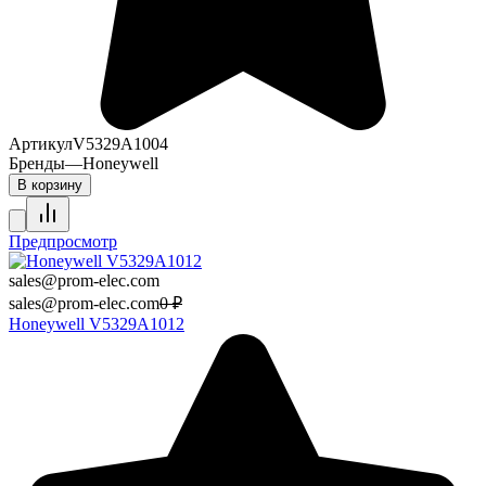
Артикул
V5329A1004
Бренды
—
Honeywell
В корзину
Предпросмотр
sales@prom-elec.com
sales@prom-elec.com
0
₽
Honeywell V5329A1012