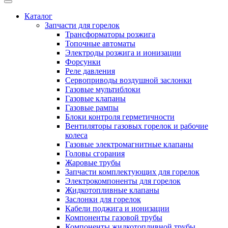
Каталог
Запчасти для горелок
Трансформаторы розжига
Топочные автоматы
Электроды розжига и ионизации
Форсунки
Реле давления
Сервоприводы воздушной заслонки
Газовые мультиблоки
Газовые клапаны
Газовые рампы
Блоки контроля герметичности
Вентиляторы газовых горелок и рабочие
колеса
Газовые электромагнитные клапаны
Головы сгорания
Жаровые трубы
Запчасти комплектующих для горелок
Электрокомпоненты для горелок
Жидкотопливные клапаны
Заслонки для горелок
Кабели поджига и ионизации
Компоненты газовой трубы
Компоненты жидкотопливной трубы