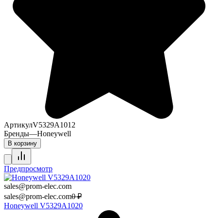
Артикул
V5329A1012
Бренды
—
Honeywell
В корзину
Предпросмотр
sales@prom-elec.com
sales@prom-elec.com
0
₽
Honeywell V5329A1020