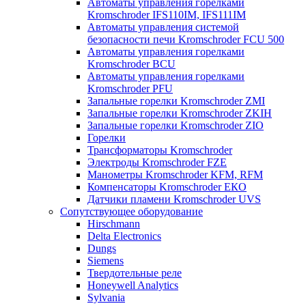
Автоматы управления горелками
Kromschroder IFS110IM, IFS111IM
Автоматы управления системой
безопасности печи Kromschroder FCU 500
Автоматы управления горелками
Kromschroder BCU
Автоматы управления горелками
Kromschroder PFU
Запальные горелки Kromschroder ZМI
Запальные горелки Kromschroder ZKIH
Запальные горелки Kromschroder ZIO
Горелки
Трансформаторы Kromschroder
Электроды Kromschroder FZE
Манометры Kromschroder KFM, RFM
Компенсаторы Kromschroder ЕКО
Датчики пламени Kromschroder UVS
Сопутствующее оборудование
Hirschmann
Delta Electronics
Dungs
Siemens
Твердотельные реле
Honeywell Analytics
Sylvania