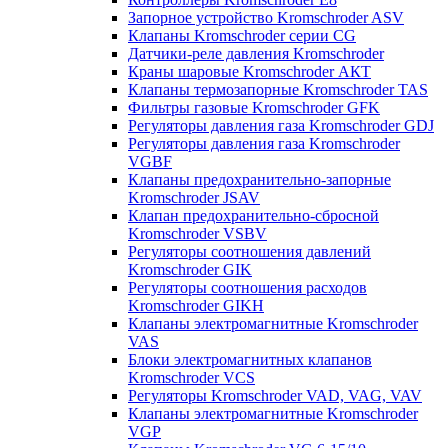
Запорное устройство Kromschroder ASV
Клапаны Kromschroder серии CG
Датчики-реле давления Kromschroder
Краны шаровые Kromschroder АКТ
Клапаны термозапорные Kromschroder TAS
Фильтры газовые Kromschroder GFK
Регуляторы давления газа Kromschroder GDJ
Регуляторы давления газа Kromschroder
VGBF
Клапаны предохранительно-запорные
Kromschroder JSAV
Клапан предохранительно-сбросной
Kromschroder VSBV
Регуляторы соотношения давлений
Kromschroder GIK
Регуляторы соотношения расходов
Kromschroder GIKH
Клапаны электромагнитные Kromschroder
VAS
Блоки электромагнитных клапанов
Kromschroder VCS
Регуляторы Kromschroder VAD, VAG, VAV
Клапаны электромагнитные Kromschroder
VGP