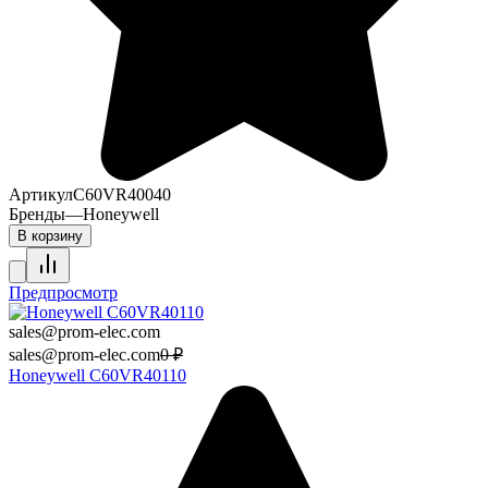
Артикул
C60VR40040
Бренды
—
Honeywell
В корзину
Предпросмотр
sales@prom-elec.com
sales@prom-elec.com
0
₽
Honeywell C60VR40110