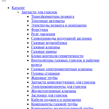
Каталог
Запчасти для горелок
Трансформаторы розжига
Топочные автоматы
Электроды розжига и ионизации
Форсунки
Реле давления
Сервоприводы воздушной заслонки
Газовые мультиблоки
Газовые клапаны
Газовые рампы
Блоки контроля герметичности
Вентиляторы газовых горелок и рабочие
колеса
Газовые электромагнитные клапаны
Головы сгорания
Жаровые трубы
Запчасти комплектующих для горелок
Электрокомпоненты для горелок
Жидкотопливные клапаны
Заслонки для горелок
Кабели поджига и ионизации
Компоненты газовой трубы
Компоненты жидкотопливной трубы