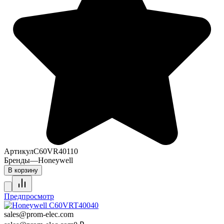
Артикул
C60VR40110
Бренды
—
Honeywell
В корзину
Предпросмотр
sales@prom-elec.com