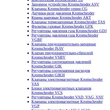
Запорное устройство Kromschroder ASV
Клапаны Kromschroder серии CG
Датчики-реле давления Kromschroder
Краны шаровые Kromschroder АКТ
Клапаны термозапорные Kromschroder TAS
Фильтры газовые Kromschroder GFK
Регуляторы давления газа Kromschroder GDJ
Регуляторы давления газа Kromschroder
VGBF
Клапаны предохранительно-запорные
Kromschroder JSAV
Клапан предохранительно-сбросной
Kromschroder VSBV
Регуляторы соотношения давлений
Kromschroder GIK
Регуляторы соотношения расходов
Kromschroder GIKH
Клапаны электромагнитные Kromschroder
VAS
Блоки электромагнитных клапанов
Kromschroder VCS
Регуляторы Kromschroder VAD, VAG, VAV
Клапаны электромагнитные Kromschroder
VGP