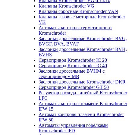
Клапаны Kromschroder VG 6-15/10
Клапаны Kromschroder VG
Клапаны сбросные Kromschroder VAN
Клапаны газовые моторные Kromschroder
VK
Автоматы контроля герметичности
Kromschroder
Заслонки дроссельные Kromschroder BVG,
BVGF, BVA, BVAF
Заслонки дроссельные Kromschroder BVH,
BVHS
Сервопривод Kromschroder IC 20
Сервопривод Kromschroder IC 40
Заслонки дроссельные BVHM с
сервоприводом МВ
Заслонки дроссельные Kromschroder DKR
Cервопривод Kromschroder GT 50
Регулятор расхода линейный Kromschroder
LFC
Автоматы контроля пламени Kromschroder
IFW 15
Автомат контроля пламени Kromschroder
IFW 50
Автоматы управления горелками
Kromschroder IFD