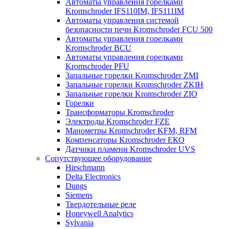
Автоматы управления горелками
Kromschroder IFS110IM, IFS111IM
Автоматы управления системой
безопасности печи Kromschroder FCU 500
Автоматы управления горелками
Kromschroder BCU
Автоматы управления горелками
Kromschroder PFU
Запальные горелки Kromschroder ZМI
Запальные горелки Kromschroder ZKIH
Запальные горелки Kromschroder ZIO
Горелки
Трансформаторы Kromschroder
Электроды Kromschroder FZE
Манометры Kromschroder KFM, RFM
Компенсаторы Kromschroder ЕКО
Датчики пламени Kromschroder UVS
Сопутствующее оборудование
Hirschmann
Delta Electronics
Dungs
Siemens
Твердотельные реле
Honeywell Analytics
Sylvania