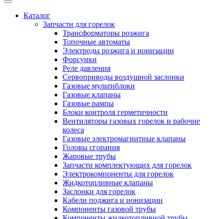
Каталог
Запчасти для горелок
Трансформаторы розжига
Топочные автоматы
Электроды розжига и ионизации
Форсунки
Реле давления
Сервоприводы воздушной заслонки
Газовые мультиблоки
Газовые клапаны
Газовые рампы
Блоки контроля герметичности
Вентиляторы газовых горелок и рабочие
колеса
Газовые электромагнитные клапаны
Головы сгорания
Жаровые трубы
Запчасти комплектующих для горелок
Электрокомпоненты для горелок
Жидкотопливные клапаны
Заслонки для горелок
Кабели поджига и ионизации
Компоненты газовой трубы
Компоненты жидкотопливной трубы