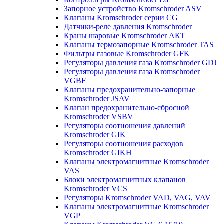
Запорное устройство Kromschroder ASV
Клапаны Kromschroder серии CG
Датчики-реле давления Kromschroder
Краны шаровые Kromschroder АКТ
Клапаны термозапорные Kromschroder TAS
Фильтры газовые Kromschroder GFK
Регуляторы давления газа Kromschroder GDJ
Регуляторы давления газа Kromschroder
VGBF
Клапаны предохранительно-запорные
Kromschroder JSAV
Клапан предохранительно-сбросной
Kromschroder VSBV
Регуляторы соотношения давлений
Kromschroder GIK
Регуляторы соотношения расходов
Kromschroder GIKH
Клапаны электромагнитные Kromschroder
VAS
Блоки электромагнитных клапанов
Kromschroder VCS
Регуляторы Kromschroder VAD, VAG, VAV
Клапаны электромагнитные Kromschroder
VGP