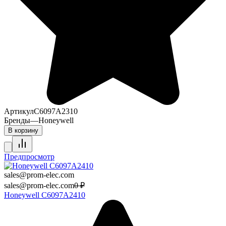
Артикул
C6097A2310
Бренды
—
Honeywell
В корзину
Предпросмотр
sales@prom-elec.com
sales@prom-elec.com
0
₽
Honeywell C6097A2410