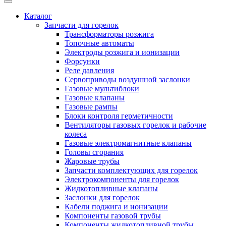
Каталог
Запчасти для горелок
Трансформаторы розжига
Топочные автоматы
Электроды розжига и ионизации
Форсунки
Реле давления
Сервоприводы воздушной заслонки
Газовые мультиблоки
Газовые клапаны
Газовые рампы
Блоки контроля герметичности
Вентиляторы газовых горелок и рабочие
колеса
Газовые электромагнитные клапаны
Головы сгорания
Жаровые трубы
Запчасти комплектующих для горелок
Электрокомпоненты для горелок
Жидкотопливные клапаны
Заслонки для горелок
Кабели поджига и ионизации
Компоненты газовой трубы
Компоненты жидкотопливной трубы