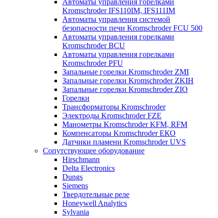
Автоматы управления горелками
Kromschroder IFS110IM, IFS111IM
Автоматы управления системой
безопасности печи Kromschroder FCU 500
Автоматы управления горелками
Kromschroder BCU
Автоматы управления горелками
Kromschroder PFU
Запальные горелки Kromschroder ZМI
Запальные горелки Kromschroder ZKIH
Запальные горелки Kromschroder ZIO
Горелки
Трансформаторы Kromschroder
Электроды Kromschroder FZE
Манометры Kromschroder KFM, RFM
Компенсаторы Kromschroder ЕКО
Датчики пламени Kromschroder UVS
Сопутствующее оборудование
Hirschmann
Delta Electronics
Dungs
Siemens
Твердотельные реле
Honeywell Analytics
Sylvania