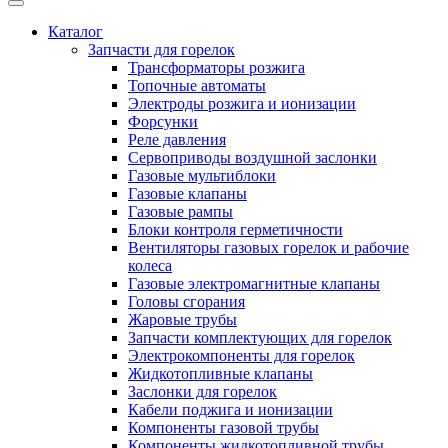
Каталог
Запчасти для горелок
Трансформаторы розжига
Топочные автоматы
Электроды розжига и ионизации
Форсунки
Реле давления
Сервоприводы воздушной заслонки
Газовые мультиблоки
Газовые клапаны
Газовые рампы
Блоки контроля герметичности
Вентиляторы газовых горелок и рабочие
колеса
Газовые электромагнитные клапаны
Головы сгорания
Жаровые трубы
Запчасти комплектующих для горелок
Электрокомпоненты для горелок
Жидкотопливные клапаны
Заслонки для горелок
Кабели поджига и ионизации
Компоненты газовой трубы
Компоненты жидкотопливной трубы