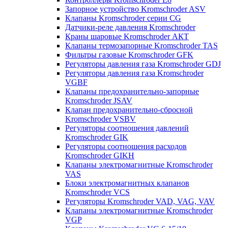
Запорное устройство Kromschroder ASV
Клапаны Kromschroder серии CG
Датчики-реле давления Kromschroder
Краны шаровые Kromschroder АКТ
Клапаны термозапорные Kromschroder TAS
Фильтры газовые Kromschroder GFK
Регуляторы давления газа Kromschroder GDJ
Регуляторы давления газа Kromschroder
VGBF
Клапаны предохранительно-запорные
Kromschroder JSAV
Клапан предохранительно-сбросной
Kromschroder VSBV
Регуляторы соотношения давлений
Kromschroder GIK
Регуляторы соотношения расходов
Kromschroder GIKH
Клапаны электромагнитные Kromschroder
VAS
Блоки электромагнитных клапанов
Kromschroder VCS
Регуляторы Kromschroder VAD, VAG, VAV
Клапаны электромагнитные Kromschroder
VGP