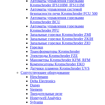
Автоматы управления горелками
Kromschroder IFS110IM, IFS111IM
Автоматы управления системой
безопасности печи Kromschroder FCU 500
Автоматы управления горелками
Kromschroder BCU
Автоматы управления горелками
Kromschroder PFU
Запальные горелки Kromschroder ZМI
Запальные горелки Kromschroder ZKIH
Запальные горелки Kromschroder ZIO
Горелки
Трансформаторы Kromschroder
Электроды Kromschroder FZE
Манометры Kromschroder KFM, RFM
Компенсаторы Kromschroder ЕКО
Датчики пламени Kromschroder UVS
Сопутствующее оборудование
Hirschmann
Delta Electronics
Dungs
Siemens
Твердотельные реле
Honeywell Analytics
Sylvania