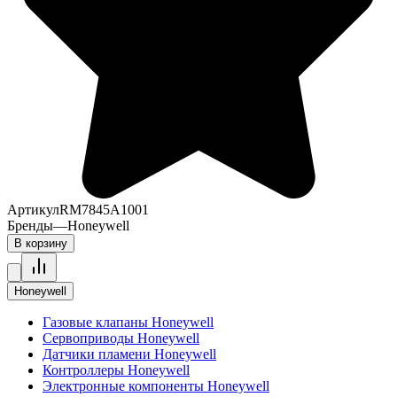
Артикул
RM7845A1001
Бренды
—
Honeywell
В корзину
Honeywell
Газовые клапаны Honeywell
Сервоприводы Honeywell
Датчики пламени Honeywell
Контроллеры Honeywell
Электронные компоненты Honeywell